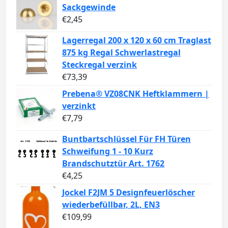
Sackgewinde
€
2,45
Lagerregal 200 x 120 x 60 cm Traglast
875 kg Regal Schwerlastregal
Steckregal verzink
€
73,39
Prebena® VZ08CNK Heftklammern |
verzinkt
€
7,79
Buntbartschlüssel Für FH Türen
Schweifung 1 - 10 Kurz
Brandschutztür Art. 1762
€
4,25
Jockel F2JM 5 Designfeuerlöscher
wiederbefüllbar, 2L, EN3
€
109,99