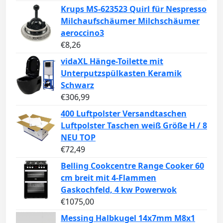
Krups MS-623523 Quirl für Nespresso
Milchaufschäumer Milchschäumer
aeroccino3
€
8,26
vidaXL Hänge-Toilette mit
Unterputzspülkasten Keramik
Schwarz
€
306,99
400 Luftpolster Versandtaschen
Luftpolster Taschen weiß Größe H / 8
NEU TOP
€
72,49
Belling Cookcentre Range Cooker 60
cm breit mit 4-Flammen
Gaskochfeld, 4 kw Powerwok
€
1075,00
Messing Halbkugel 14x7mm M8x1