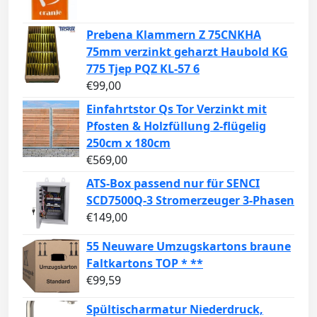
Prebena Klammern Z 75CNKHA
75mm verzinkt geharzt Haubold KG
775 Tjep PQZ KL-57 6
€
99,00
Einfahrtstor Qs Tor Verzinkt mit
Pfosten & Holzfüllung 2-flügelig
250cm x 180cm
€
569,00
ATS-Box passend nur für SENCI
SCD7500Q-3 Stromerzeuger 3-Phasen
€
149,00
55 Neuware Umzugskartons braune
Faltkartons TOP * **
€
99,59
Spültischarmatur Niederdruck,