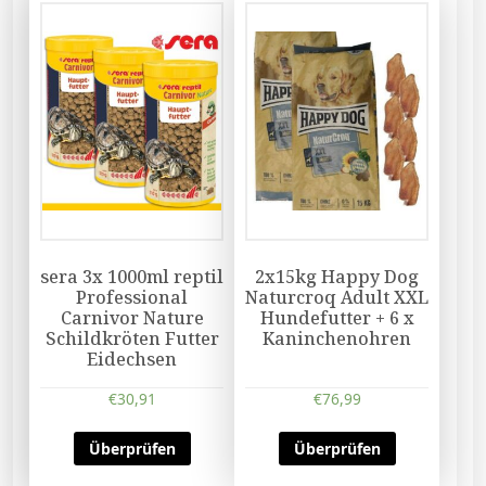
sera 3x 1000ml reptil
2x15kg Happy Dog
Professional
Naturcroq Adult XXL
Carnivor Nature
Hundefutter + 6 x
Schildkröten Futter
Kaninchenohren
Eidechsen
€
30,91
€
76,99
Überprüfen
Überprüfen