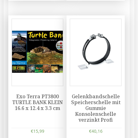
Exo Terra PT3800
Gelenkbandschelle
TURTLE BANK KLEIN
Speicherschelle mit
16.6 x 12.4 x 3.3 cm
Gummie
Konsolenschelle
verzinkt Profi
€
15,99
€
40,16