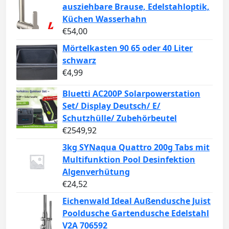
ausziehbare Brause, Edelstahloptik,
Küchen Wasserhahn
€
54,00
Mörtelkasten 90 65 oder 40 Liter
schwarz
€
4,99
Bluetti AC200P Solarpowerstation
Set/ Display Deutsch/ E/
Schutzhülle/ Zubehörbeutel
€
2549,92
3kg SYNaqua Quattro 200g Tabs mit
Multifunktion Pool Desinfektion
Algenverhütung
€
24,52
Eichenwald Ideal Außendusche Juist
Pooldusche Gartendusche Edelstahl
V2A 706592