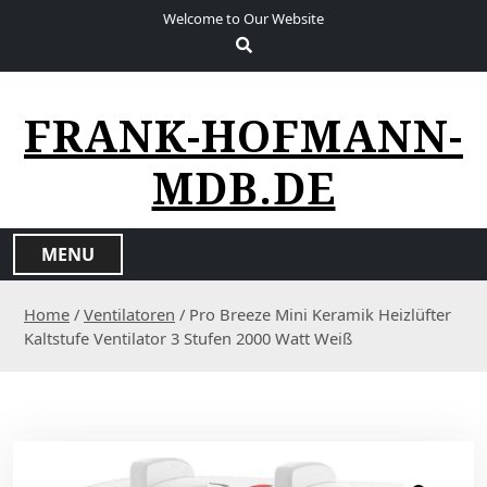
S
Welcome to Our Website
k
i
p
t
FRANK-HOFMANN-
o
c
MDB.DE
o
n
t
MENU
e
n
Home
/
Ventilatoren
/ Pro Breeze Mini Keramik Heizlüfter
t
Kaltstufe Ventilator 3 Stufen 2000 Watt Weiß