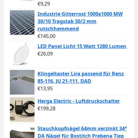
€
9,29
Industrie Gitterrost 1000x1000 MW
30/10 Tragstab 30/2 mm
rutschhemmend
€
145,00
LED Panel Licht 15 Watt 1280 Lumen
€
26,09
Klingeltaster Lira passend für Renz
85-116, JU 21-111, DAD
€
13,95
Herga Electric - Luftdruckschalter
€
199,28
Stauchkopfnägel 64mm verzinkt 34°
DA Nägel für Bostitch Prebena Tjep