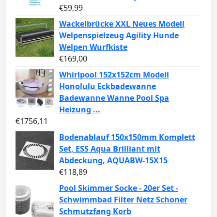
€
59,99
Wackelbrücke XXL Neues Modell
Welpenspielzeug Agility Hunde
Welpen Wurfkiste
€
169,00
Whirlpool 152x152cm Modell
Honolulu Eckbadewanne
Badewanne Wanne Pool Spa
Heizung ...
€
1756,11
Bodenablauf 150x150mm Komplett
Set, ESS Aqua Brilliant mit
Abdeckung, AQUABW-15X15
€
118,89
Pool Skimmer Socke - 20er Set -
Schwimmbad Filter Netz Schoner
Schmutzfang Korb