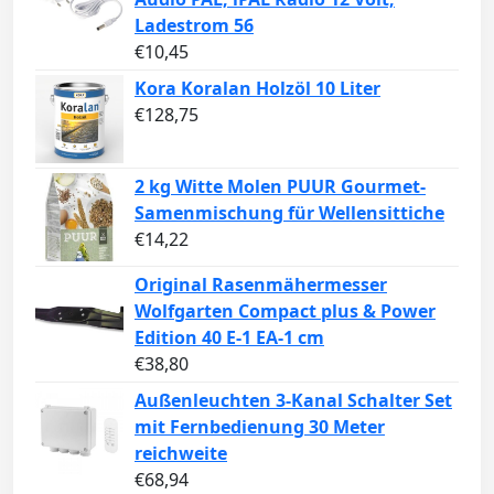
Ladestrom 56
€
10,45
Kora Koralan Holzöl 10 Liter
€
128,75
2 kg Witte Molen PUUR Gourmet-
Samenmischung für Wellensittiche
€
14,22
Original Rasenmähermesser
Wolfgarten Compact plus & Power
Edition 40 E-1 EA-1 cm
€
38,80
Außenleuchten 3-Kanal Schalter Set
mit Fernbedienung 30 Meter
reichweite
€
68,94