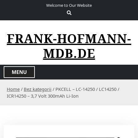
S
Welcome to Our Website
k
i
p
t
FRANK-HOFMANN-
o
c
MDB.DE
o
n
t
MENU
e
n
Home
/
Bez kategorii
/ PKCELL – LC-14250 / LC14250 /
t
ICR14250 – 3,7 Volt 300mAh Li-Ion