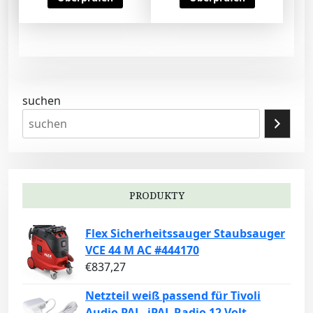
suchen
PRODUKTY
Flex Sicherheitssauger Staubsauger
VCE 44 M AC #444170
€
837,27
Netzteil weiß passend für Tivoli
Audio PAL, iPAL Radio 12 Volt,