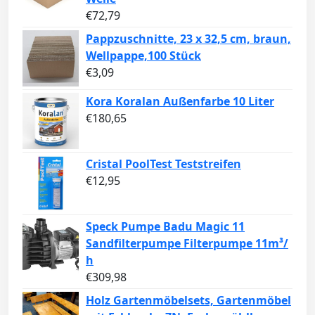
€
72,79
Pappzuschnitte, 23 x 32,5 cm, braun,
Wellpappe,100 Stück
€
3,09
Kora Koralan Außenfarbe 10 Liter
€
180,65
Cristal PoolTest Teststreifen
€
12,95
Speck Pumpe Badu Magic 11
Sandfilterpumpe Filterpumpe 11m³/
h
€
309,98
Holz Gartenmöbelsets, Gartenmöbel