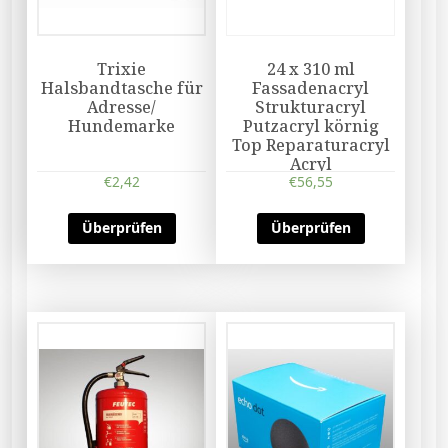
Trixie
24 x 310 ml
Halsbandtasche für
Fassadenacryl
Adresse/
Strukturacryl
Hundemarke
Putzacryl körnig
Top Reparaturacryl
Acryl
€
2,42
€
56,55
Überprüfen
Überprüfen