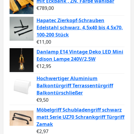
mit Eckbank , ZN, Farbe wählbar
€
789,00
Hapatec Zierkopf-Schrauben
Edelstahl schwarz, 4,5x40 bis 4,5x70,
100-200 Stück
€
11,00
Danlamp E14 Vintage Deko LED Mini
Edison Lampe 240V/2,5W
€
12,95
Hochwertiger Aluminium
Balkontürgriff Terrassentürgriff
Balkontürschließer
€
9,50
Möbelgriff Schubladengriff schwarz
matt Serie UZ70 Schrankgriff Türgriff
Zamak
€
2,97