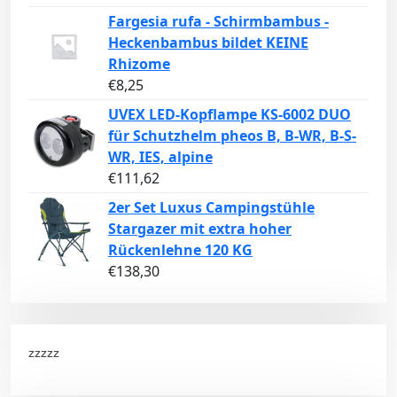
Fargesia rufa - Schirmbambus -
Heckenbambus bildet KEINE
Rhizome
€
8,25
UVEX LED-Kopflampe KS-6002 DUO
für Schutzhelm pheos B, B-WR, B-S-
WR, IES, alpine
€
111,62
2er Set Luxus Campingstühle
Stargazer mit extra hoher
Rückenlehne 120 KG
€
138,30
zzzzz