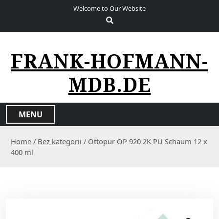
S
Welcome to Our Website
k
i
p
t
FRANK-HOFMANN-
o
c
MDB.DE
o
n
t
MENU
e
n
Home
/
Bez kategorii
/ Ottopur OP 920 2K PU Schaum 12 x
t
400 ml