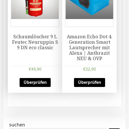
Schaumlöscher 9 L
Amazon Echo Dot 4.
Feutec Neuruppin S
Generation Smart
9 DN eco classic
Lautsprecher mit
Alexa | Anthrazit
NEU & OVP
€
49,90
€
32,90
Überprüfen
Überprüfen
suchen