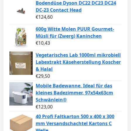
Bodendüse Dyson DC22 DC23 DC24
DC-23 Contact Head
€
124,60
600g Witte Molen PUUR Gourmet-
Müsli für (Zwerg) Kaninchen
€
10,43
Vegetarisches Lab 1000ml mikrobiell
Labextrakt Käseherstellung Koscher
& Halal
€
29,50
Mobile Badewanne, Ideal für das
kleines Badezimmer, 97x54x63cm
Schwänlein®
€
123,00
40 Profi Faltkarton 500 x 400 x 300
mm Versandschachtel Kartons C
Welle