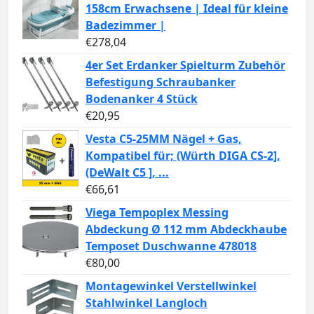
158cm Erwachsene | Ideal für kleine
Badezimmer |
€
278,04
4er Set Erdanker Spielturm Zubehör
Befestigung Schraubanker
Bodenanker 4 Stück
€
20,95
Vesta C5-25MM Nägel + Gas,
Kompatibel für; (Würth DIGA CS-2],
(DeWalt C5 ], ...
€
66,61
Viega Tempoplex Messing
Abdeckung Ø 112 mm Abdeckhaube
Temposet Duschwanne 478018
€
80,00
Montagewinkel Verstellwinkel
Stahlwinkel Langloch