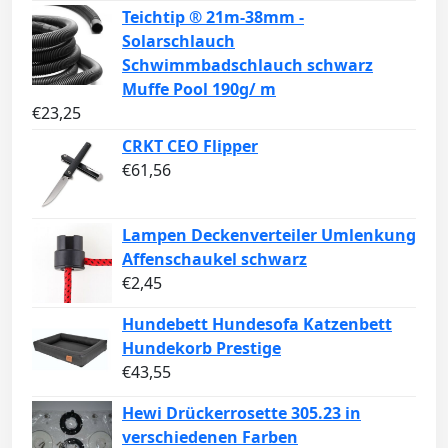
Teichtip ® 21m-38mm -
Solarschlauch
Schwimmbadschlauch schwarz
Muffe Pool 190g/ m
€
23,25
CRKT CEO Flipper
€
61,56
Lampen Deckenverteiler Umlenkung
Affenschaukel schwarz
€
2,45
Hundebett Hundesofa Katzenbett
Hundekorb Prestige
€
43,55
Hewi Drückerrosette 305.23 in
verschiedenen Farben