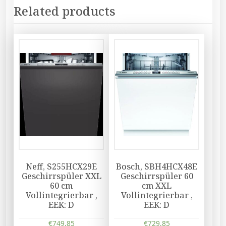
Related products
Neff, S255HCX29E
Bosch, SBH4HCX48E
Geschirrspüler XXL
Geschirrspüler 60
60 cm
cm XXL
Vollintegrierbar ,
Vollintegrierbar ,
EEK: D
EEK: D
€
749,85
€
729,85