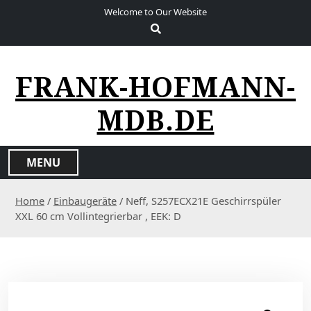
S
Welcome to Our Website
k
i
p
t
FRANK-HOFMANN-
o
c
MDB.DE
o
n
t
MENU
e
n
Home
/
Einbaugeräte
/ Neff, S257ECX21E Geschirrspüler
t
XXL 60 cm Vollintegrierbar , EEK: D