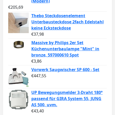
(Modern)
€
205,69
Thebo Steckdosenelement
Unterbausteckdose 2fach Edelstahl
keine Ecksteckdose
€
37,98
Massive by Philips 2er Set
Küchenunterbaulampe "Mint" in
bronze, 597000610 Spot
€
3,86
Vorwerk Saugwischer SP 600 - Set
€
447,55
UP Bewegungsmelder 3-Draht 180°
passend für GIRA System 55, JUNG
AS 500, uvm.
€
43,40