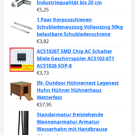
Industriequalität bis 20 cm
€
5,25
1 Paar Korpusschienen
Schubladenauszug Vollauszug 50kg
belastbare Schubladenschiene
€
3,82
ACS1026T SMD Chip AC Schalter
Miele Geschirrspüler ACS102-6T1
ACS1026 SOP-8
€
3,73
IN- Outdoor Hühnernest Legenest
Huhn Hühner Hühnerhaus
Wetterfest
€
57,95
Standarmatur freistehende
Wannenarmatur Armatur
Wasserhahn mit Handbrause