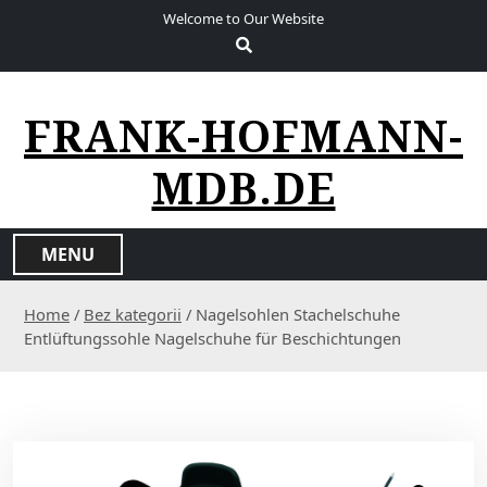
S
Welcome to Our Website
k
i
p
t
FRANK-HOFMANN-
o
c
MDB.DE
o
n
t
MENU
e
n
Home
/
Bez kategorii
/ Nagelsohlen Stachelschuhe
t
Entlüftungssohle Nagelschuhe für Beschichtungen