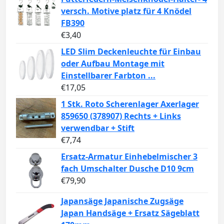
versch. Motive platz für 4 Knödel
FB390
€
3,40
LED Slim Deckenleuchte für Einbau
oder Aufbau Montage mit
Einstellbarer Farbton ...
€
17,05
1 Stk. Roto Scherenlager Axerlager
859650 (378907) Rechts + Links
verwendbar + Stift
€
7,74
Ersatz-Armatur Einhebelmischer 3
fach Umschalter Dusche D10 9cm
€
79,90
Japansäge Japanische Zugsäge
Japan Handsäge + Ersatz Sägeblatt