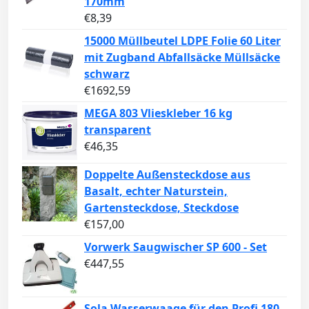
170mm
€
8,39
15000 Müllbeutel LDPE Folie 60 Liter
mit Zugband Abfallsäcke Müllsäcke
schwarz
€
1692,59
MEGA 803 Vlieskleber 16 kg
transparent
€
46,35
Doppelte Außensteckdose aus
Basalt, echter Naturstein,
Gartensteckdose, Steckdose
€
157,00
Vorwerk Saugwischer SP 600 - Set
€
447,55
Sola Wasserwaage für den Profi 180