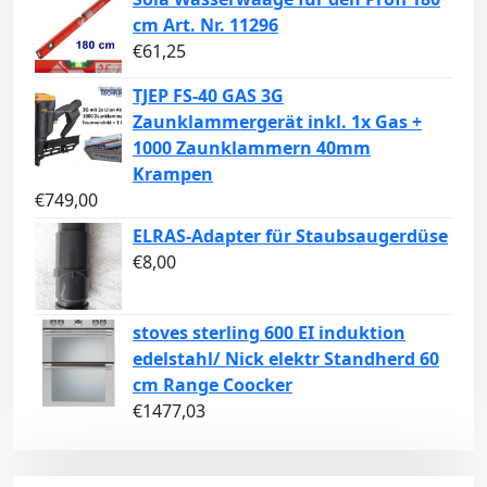
cm Art. Nr. 11296
€
61,25
TJEP FS-40 GAS 3G
Zaunklammergerät inkl. 1x Gas +
1000 Zaunklammern 40mm
Krampen
€
749,00
ELRAS-Adapter für Staubsaugerdüse
€
8,00
stoves sterling 600 EI induktion
edelstahl/ Nick elektr Standherd 60
cm Range Coocker
€
1477,03