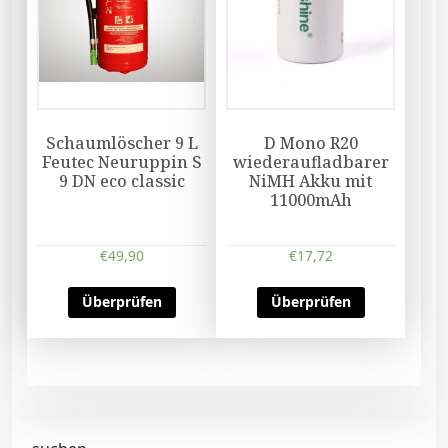
Schaumlöscher 9 L
D Mono R20
Feutec Neuruppin S
wiederaufladbarer
9 DN eco classic
NiMH Akku mit
11000mAh
€
49,90
€
17,72
Überprüfen
Überprüfen