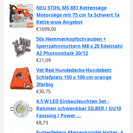
NEU STIHL MS 881 Kettensäge
Motorsäge mit 75 cm 1x Schwert 1x
Kette wow Angebot
€
1699,00
50x Hammerkopfschrauben +
Sperrzahnmuttern M8 x 20 Edelstahl
A2 Photovoltaik 20/12
€
21,09
Vet Bed Hundedecke Hundebett
Schlafplatz 150 x 100 cm orange
3farbig
€
30,75
4,5 W LED Einbauleuchten Set -
Rahmen schwenkbar SILBER / GU10
Fassung / Power ...
€
8,73
Futterfedern-Meisenknödel-Halter- 4