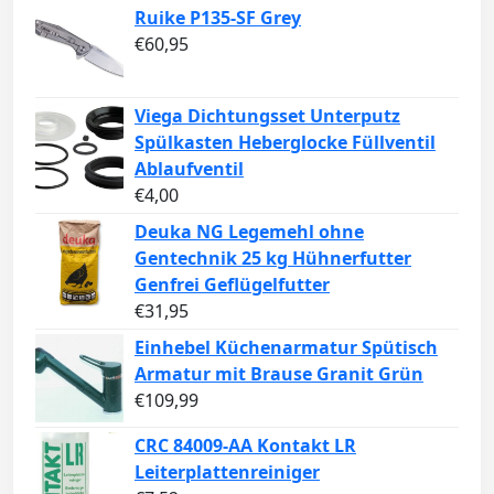
Ruike P135-SF Grey
€
60,95
Viega Dichtungsset Unterputz
Spülkasten Heberglocke Füllventil
Ablaufventil
€
4,00
Deuka NG Legemehl ohne
Gentechnik 25 kg Hühnerfutter
Genfrei Geflügelfutter
€
31,95
Einhebel Küchenarmatur Spütisch
Armatur mit Brause Granit Grün
€
109,99
CRC 84009-AA Kontakt LR
Leiterplattenreiniger