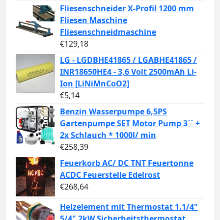
Fliesenschneider X-Profil 1200 mm
Fliesen Maschine
Fliesenschneidmaschine
€
129,18
LG - LGDBHE41865 / LGABHE41865 /
INR18650HE4 - 3,6 Volt 2500mAh Li-
Ion [LiNiMnCoO2]
€
5,14
Benzin Wasserpumpe 6,5PS
Gartenpumpe SET Motor Pump 3´´ +
2x Schlauch * 1000l/ min
€
258,39
Feuerkorb AC/ DC TNT Feuertonne
ACDC Feuerstelle Edelrost
€
268,64
Heizelement mit Thermostat 1.1/4"
5/4" 2kW Sicherheitsthermostat