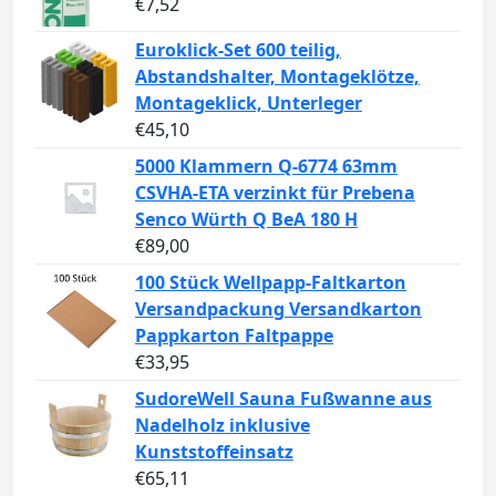
€
7,52
Euroklick-Set 600 teilig,
Abstandshalter, Montageklötze,
Montageklick, Unterleger
€
45,10
5000 Klammern Q-6774 63mm
CSVHA-ETA verzinkt für Prebena
Senco Würth Q BeA 180 H
€
89,00
100 Stück Wellpapp-Faltkarton
Versandpackung Versandkarton
Pappkarton Faltpappe
€
33,95
SudoreWell Sauna Fußwanne aus
Nadelholz inklusive
Kunststoffeinsatz
€
65,11