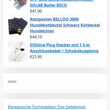
SOLAR Boiler RECO
€
41,90
Restposten BELLOO 3000
Hundekotbeutel Schwarz Kotbeutel
Hundetüten
€
44,10
EVOline Plug Stecker mit 1,5 m
Anschlusskabel + Schukokupplung
€
21,95
zzzzz
Koreanische Tuchmasken: Das Geheimnis