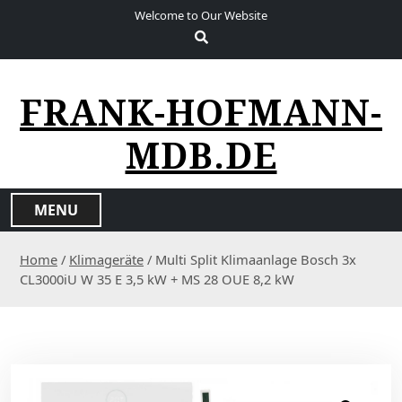
S
Welcome to Our Website
k
i
p
t
FRANK-HOFMANN-
o
c
MDB.DE
o
n
t
MENU
e
n
Home
/
Klimageräte
/ Multi Split Klimaanlage Bosch 3x
t
CL3000iU W 35 E 3,5 kW + MS 28 OUE 8,2 kW