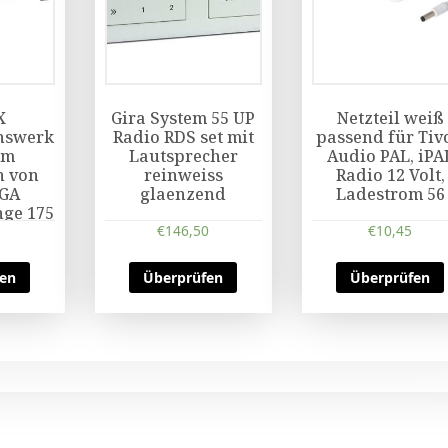
X
Gira System 55 UP
Netzteil weiß
nswerk
Radio RDS set mit
passend für Tiv
um
Lautsprecher
Audio PAL, iPA
n von
reinweiss
Radio 12 Volt,
RGA
glaenzend
Ladestrom 56
nge 175
€
146,50
€
10,45
fen
Überprüfen
Überprüfen