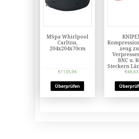
MSpa Whirlpool
KNIPE
Carlton,
Kompressio
204x204x70cm
zeug z
Verpresse
BNC u. 
Steckern Lä
€
1135,94
€
mm
48,63
Überprüfen
Überprü