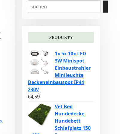
t
PRODUKTY
1x 5x 10x LED
3W Minispot
Einbaustrahler
Minileuchte
Deckeneinbauspot IP44
230V
€
4,59
Vet Bed
Hundedecke
Hundebett
n
,
Schlafplatz 150