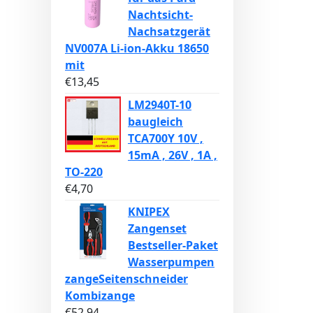
Nachtsicht-
Nachsatzgerät
NV007A Li-ion-Akku 18650
mit
€
13,45
LM2940T-10
baugleich
TCA700Y 10V ,
15mA , 26V , 1A ,
TO-220
€
4,70
KNIPEX
Zangenset
Bestseller-Paket
Wasserpumpen
zangeSeitenschneider
Kombizange
€
52,94