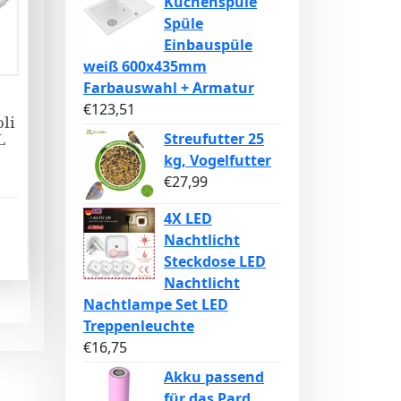
Küchenspüle
Spüle
Einbauspüle
weiß 600x435mm
Farbauswahl + Armatur
€
123,51
oli
Streufutter 25
L
kg, Vogelfutter
€
27,99
4X LED
Nachtlicht
Steckdose LED
Nachtlicht
Nachtlampe Set LED
Treppenleuchte
€
16,75
Akku passend
für das Pard