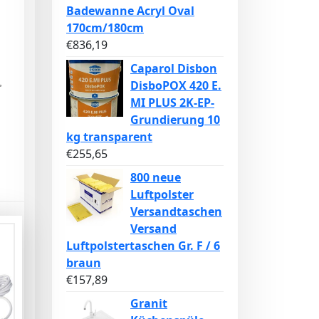
Badewanne Acryl Oval
170cm/180cm
€
836,19
Caparol Disbon
,
DisboPOX 420 E.
MI PLUS 2K-EP-
Grundierung 10
kg transparent
€
255,65
800 neue
Luftpolster
Versandtaschen
Versand
Luftpolstertaschen Gr. F / 6
braun
€
157,89
Granit