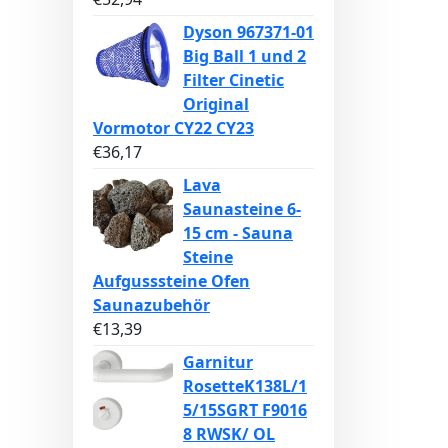
Dyson 967371-01
Big Ball 1 und 2
Filter Cinetic
Original
Vormotor CY22 CY23
€
36,17
Lava
Saunasteine 6-
15 cm - Sauna
Steine
Aufgusssteine Ofen
Saunazubehör
€
13,39
Garnitur
RosetteK138L/1
5/15SGRT F9016
8 RWSK/ OL