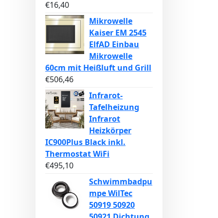
€
16,40
Mikrowelle
Kaiser EM 2545
ElfAD Einbau
Mikrowelle
60cm mit Heißluft und Grill
€
506,46
Infrarot-
Tafelheizung
Infrarot
Heizkörper
IC900Plus Black inkl.
Thermostat WiFi
€
495,10
Schwimmbadpu
mpe WilTec
50919 50920
50921 Dichtung