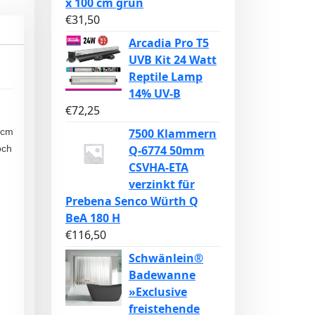
x 100 cm grün
€
31,50
Arcadia Pro T5
UVB Kit 24 Watt
Reptile Lamp
14% UV-B
€
72,25
7500 Klammern
0cm
Q-6774 50mm
och
CSVHA-ETA
verzinkt für
Prebena Senco Würth Q
BeA 180 H
€
116,50
Schwänlein®
Badewanne
»Exclusive
freistehende