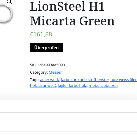
LionSteel H1
Micarta Green
€
161,88
Überprüfen
SKU:
c6e993aa5093
Category:
Messer
Tags:
adler werk
,
farbe für kunststofffenster
,
holz weiss öle
holzlasur weiß
,
kiefer farbe holz
,
möbel abbeizen