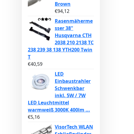
Brown
€
94,12
Rasenmäherme
sser 38"
Husqvarna CTH
2038 210 2138 TC
238 239 38 138 YTH200 Twin
T
€
40,59
LED
Einbaustrahler
Schwenkbar
inkl. 5W / 7W
LED Leuchtmittel
warmweiß 3000K 400lm ...
€
5,16
VisorTech WLAN