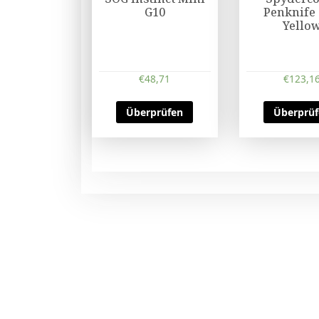
G10
Penknife 
Yello
€
48,71
€
123,1
Überprüfen
Überprü