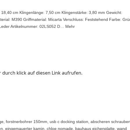
 18,40 cm Klingenlänge: 7,50 cm Klingenstärke: 3,80 mm Gewicht:
rial: M390 Griffmaterial: Micarta Verschluss: Feststehend Farbe: Grü
: Leder Artikelnummer: 02LS052 D… Mehr
 durch klick auf diesen Link aufrufen.
ge, forstnerbohrer 150mm, usb c docking station, abscheren schrauben
uen, eingemauerter kamin, chloe nomade, bauhaus eichenplatte, wand