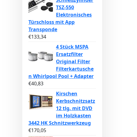
Schließzylinder
TSZ-550
Elektronisches
Türschloss mit App
Transponde
€
133,34
4 Stück MSPA
Ersatzfilter
Original Filter
Filterkartusche
n Whirlpool Pool + Adapter
€
40,83
Kirschen
Kerbschnitzsatz
12 tlg. mit DVD
im Holzkasten
3442 HK Schnitzwerkzeug
€
170,05