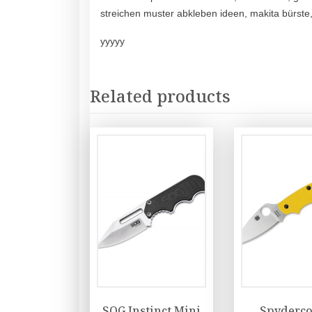
streichen muster abkleben ideen, makita bürste
yyyyy
Related products
SOG Instinct Mini
Spyderco