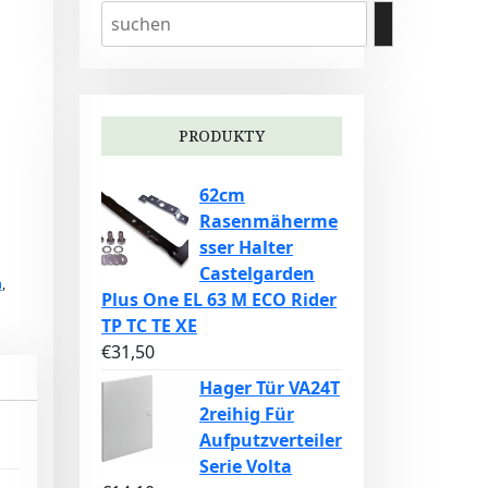
PRODUKTY
62cm
Rasenmäherme
sser Halter
Castelgarden
n
,
Plus One EL 63 M ECO Rider
TP TC TE XE
€
31,50
Hager Tür VA24T
2reihig Für
Aufputzverteiler
Serie Volta