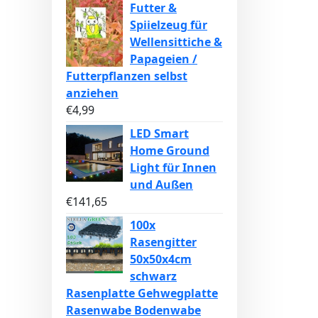
Futter &
Spiielzeug für
Wellensittiche &
Papageien /
Futterpflanzen selbst
anziehen
€
4,99
LED Smart
Home Ground
Light für Innen
und Außen
€
141,65
100x
Rasengitter
50x50x4cm
schwarz
Rasenplatte Gehwegplatte
Rasenwabe Bodenwabe