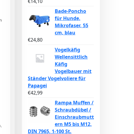
€
14,10
Bade-Poncho
für Hunde,
n
Mikrofaser, 55
cm, blau
€
24,80
Vogelkäfig
Wellensittlich
Käfig
Vogelbauer mit
Ständer Vogelvoliere für
Papagei
€
42,99
Rampa Muffen /
Schraubdübel /
Einschraubmutt
ern M5 bis M12,
,
DIN 7965, 1-100 St.