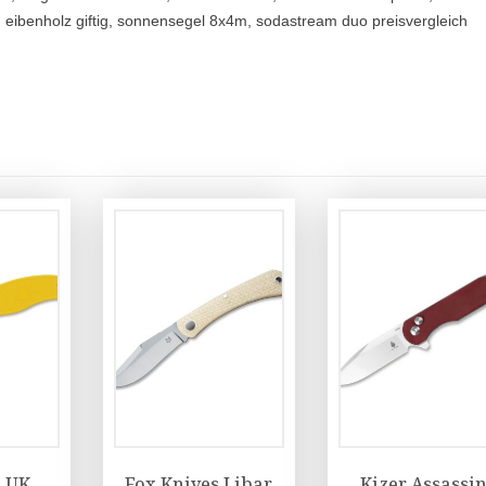
, eibenholz giftig, sonnensegel 8x4m, sodastream duo preisvergleich
 UK
Fox Knives Libar
Kizer Assassi