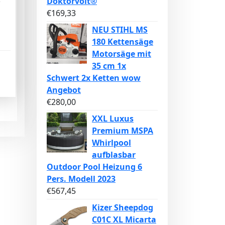
Doktorvolt®
€
169,33
NEU STIHL MS
180 Kettensäge
Motorsäge mit
35 cm 1x
Schwert 2x Ketten wow
Angebot
€
280,00
XXL Luxus
Premium MSPA
Whirlpool
aufblasbar
Outdoor Pool Heizung 6
Pers. Modell 2023
€
567,45
Kizer Sheepdog
C01C XL Micarta