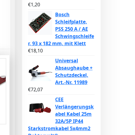
€
1,20
Bosch
Schleifplatte,
PSS 250 A / AE
Schwingschleife
r, 93 x 182 mm, mit Klett
€
18,10
Universal
Absaughaube +
Schutzdeckel,
Art.-Nr. 11989
€
72,07
CEE
Verlängerungsk
abel Kabel 25m
32A/5P IP44
Starkstromkabel 5x4mm2
n