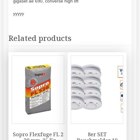
gigaset ae 690, converse high lift
yyyyy
Related products
Sopro Flexfuge FL 2
8er SET