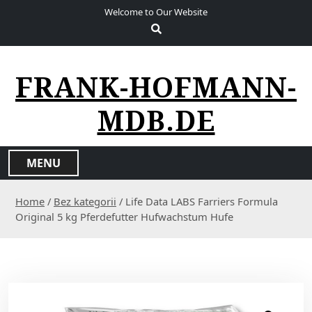
S
Welcome to Our Website
k
i
p
t
FRANK-HOFMANN-
o
c
MDB.DE
o
n
t
MENU
e
n
Home
/
Bez kategorii
/ Life Data LABS Farriers Formula
t
Original 5 kg Pferdefutter Hufwachstum Hufe