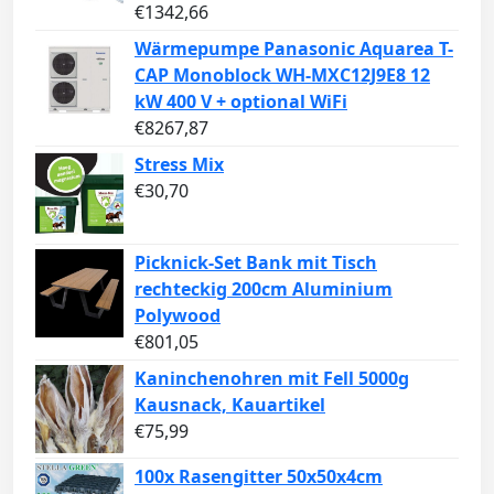
€
1342,66
Wärmepumpe Panasonic Aquarea T-
CAP Monoblock WH-MXC12J9E8 12
kW 400 V + optional WiFi
€
8267,87
Stress Mix
€
30,70
Picknick-Set Bank mit Tisch
rechteckig 200cm Aluminium
Polywood
€
801,05
Kaninchenohren mit Fell 5000g
Kausnack, Kauartikel
€
75,99
100x Rasengitter 50x50x4cm