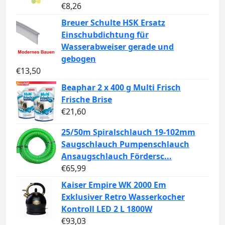
€
8,26
Breuer Schulte HSK Ersatz
Einschubdichtung für
Wasserabweiser gerade und
gebogen
€
13,50
Beaphar 2 x 400 g Multi Frisch
Frische Brise
€
21,60
25/50m Spiralschlauch 19-102mm
Saugschlauch Pumpenschlauch
Ansaugschlauch Fördersc...
€
65,99
Kaiser Empire WK 2000 Em
Exklusiver Retro Wasserkocher
Kontroll LED 2 L 1800W
€
93,03