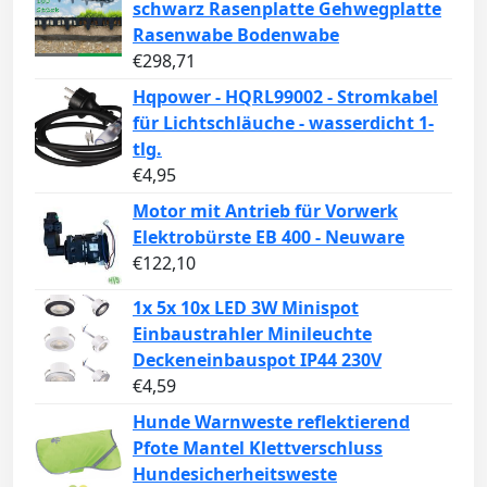
schwarz Rasenplatte Gehwegplatte
Rasenwabe Bodenwabe
€
298,71
Hqpower - HQRL99002 - Stromkabel
für Lichtschläuche - wasserdicht 1-
tlg.
€
4,95
Motor mit Antrieb für Vorwerk
Elektrobürste EB 400 - Neuware
€
122,10
1x 5x 10x LED 3W Minispot
Einbaustrahler Minileuchte
Deckeneinbauspot IP44 230V
€
4,59
Hunde Warnweste reflektierend
Pfote Mantel Klettverschluss
Hundesicherheitsweste