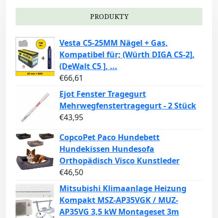
PRODUKTY
Vesta C5-25MM Nägel + Gas,
Kompatibel für; (Würth DIGA CS-2],
(DeWalt C5 ], ...
€
66,61
Ejot Fenster Tragegurt
Mehrwegfenstertragegurt - 2 Stück
€
43,95
CopcoPet Paco Hundebett
Hundekissen Hundesofa
Orthopädisch Visco Kunstleder
€
46,50
Mitsubishi Klimaanlage Heizung
Kompakt MSZ-AP35VGK / MUZ-
AP35VG 3,5 kW Montageset 3m