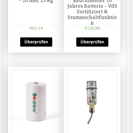
– 20 mm, 25 Kg
Rauchmelder 10
Jahres Batterie – VdS
Zertifiziert &
Stummschaltfunktio
n
€
62,14
€
126,89
Überprüfen
Überprüfen