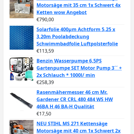
Motorsäge mit 35 cm 1x Schwert 4x
Ketten wow Angebot
€
790,00
Solarfolie 400µm Achtform 5,25 x
3,20m Poolabdeckung
Schwimmbadfolie Luftpolsterfolie
€
113,59
Benzin Wasserpumpe 6,5PS
Gartenpumpe SET Motor Pump 3´´ +
2x Schlauch * 1000l/ min
€
258,39
Rasenmähermesser 46 cm Mr.
Gardener CR CRL 480 484 WS HW
46BA H 46 BA-H Qualität
€
17,50
NEU STIHL MS 271 Kettensäge
Motorsäge mit 40 cm 1x Schwert 2x