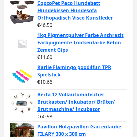
CopcoPet Paco Hundebett
Hundekissen Hundesofa
Orthopädisch Visco Kunstleder
€
46,50
1kg Pigmentpulver Farbe Anthrazit
Farbpigmente Trockenfarbe Beton
Zement Gips
€
11,60
Karlie Flamingo good4fun TPR
Spielstick
€
10,66
Berta 12 Vollautomatischer
Brutkasten/ Inkubator/ Brüter/
Brutmaschine/ Incubator
€
60,98
Pavillon Holzpavillon Gartenlaube
FILARY 300 x 300 cm