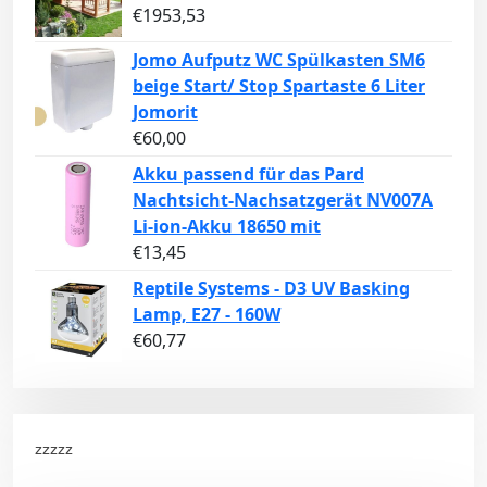
€
1953,53
Jomo Aufputz WC Spülkasten SM6
beige Start/ Stop Spartaste 6 Liter
Jomorit
€
60,00
Akku passend für das Pard
Nachtsicht-Nachsatzgerät NV007A
Li-ion-Akku 18650 mit
€
13,45
Reptile Systems - D3 UV Basking
Lamp, E27 - 160W
€
60,77
zzzzz