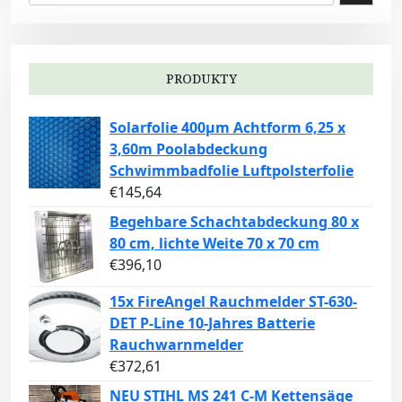
PRODUKTY
Solarfolie 400µm Achtform 6,25 x
3,60m Poolabdeckung
Schwimmbadfolie Luftpolsterfolie
€
145,64
Begehbare Schachtabdeckung 80 x
80 cm, lichte Weite 70 x 70 cm
€
396,10
15x FireAngel Rauchmelder ST-630-
DET P-Line 10-Jahres Batterie
Rauchwarnmelder
€
372,61
NEU STIHL MS 241 C-M Kettensäge