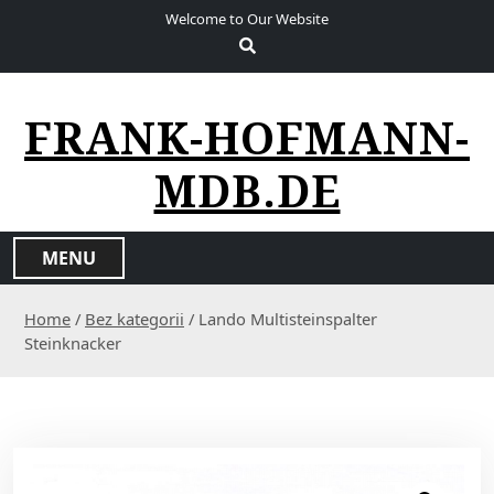
S
Welcome to Our Website
k
i
p
t
FRANK-HOFMANN-
o
c
MDB.DE
o
n
t
MENU
e
n
Home
/
Bez kategorii
/ Lando Multisteinspalter
t
Steinknacker