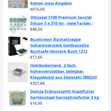
Ketten wow Angebot
€
610,00
Ottoseal S100 Premium Sanitär
Silicon 5 x 310 ml - viele Farben -
€
46,50
Buchtresor Buchattrappe
Geheimversteck Geldkassette
Buchsafe Versteck Buch 1212
€
17,05
Hohlbodentank, 2-fach,
höhenverstellbar, belegbar,
Klappdeckel aus Edelstahl (8902H)
€
357,84
Delicia Erdnusssplitt Vogelfutter
Gartenvögel Ganzjahresfutter 3 kg
€
16,95