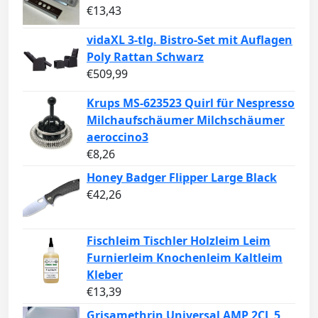
€
13,43
vidaXL 3-tlg. Bistro-Set mit Auflagen
Poly Rattan Schwarz
€
509,99
Krups MS-623523 Quirl für Nespresso
Milchaufschäumer Milchschäumer
aeroccino3
€
8,26
Honey Badger Flipper Large Black
€
42,26
Fischleim Tischler Holzleim Leim
Furnierleim Knochenleim Kaltleim
Kleber
€
13,39
Grisamethrin Universal AMP 2CL 5