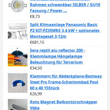
Rahmen schwenkbar SILBER / GU10
Fassung / Power ...
€
8,73
Split Klimaanlage Panasonic Basic
PZ KIT-PZ35WKE 3,4 kW + optionales
Montageset 3-12m
€
681,15
Sera reptil alu reflector 200 -
Klemmlampe Hängelampe
Beleuchtung für Terrarium
€
34,50
Klammern für Abdeckplane-Bestway
Steel Pro Frame-Schwimmbad Pool
60 x 40 15Stück
€
26,99
Roto Magnet Balkontürschnäpper
Veka