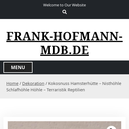
S
Welcome to Our Website
k
i
p
t
FRANK-HOFMANN-
o
c
MDB.DE
o
n
t
MENU
e
n
Home
/
Dekoration
/ Kokosnuss Hamsterhütte – Nisthöhle
t
Schlafhöhle Höhle – Terraristik Reptilien