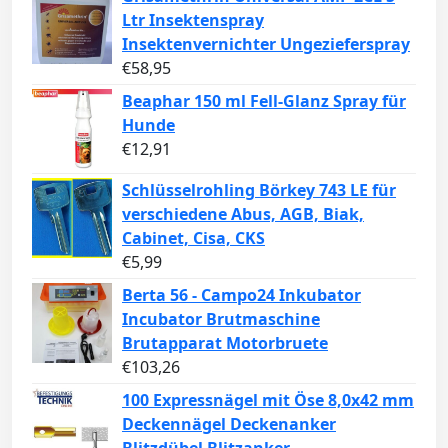
Ltr Insektenspray
Insektenvernichter Ungezieferspray
€
58,95
Beaphar 150 ml Fell-Glanz Spray für
Hunde
€
12,91
Schlüsselrohling Börkey 743 LE für
verschiedene Abus, AGB, Biak,
Cabinet, Cisa, CKS
€
5,99
Berta 56 - Campo24 Inkubator
Incubator Brutmaschine
Brutapparat Motorbruete
€
103,26
100 Expressnägel mit Öse 8,0x42 mm
Deckennägel Deckenanker
Blitzdübel Blitzanker