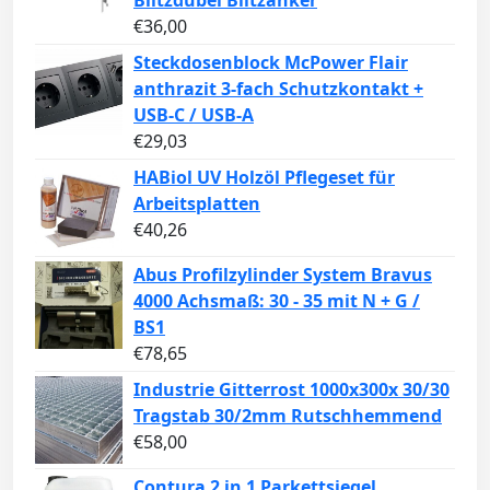
€
36,00
Steckdosenblock McPower Flair
anthrazit 3-fach Schutzkontakt +
USB-C / USB-A
€
29,03
HABiol UV Holzöl Pflegeset für
Arbeitsplatten
€
40,26
Abus Profilzylinder System Bravus
4000 Achsmaß: 30 - 35 mit N + G /
BS1
€
78,65
Industrie Gitterrost 1000x300x 30/30
Tragstab 30/2mm Rutschhemmend
€
58,00
Contura 2 in 1 Parkettsiegel