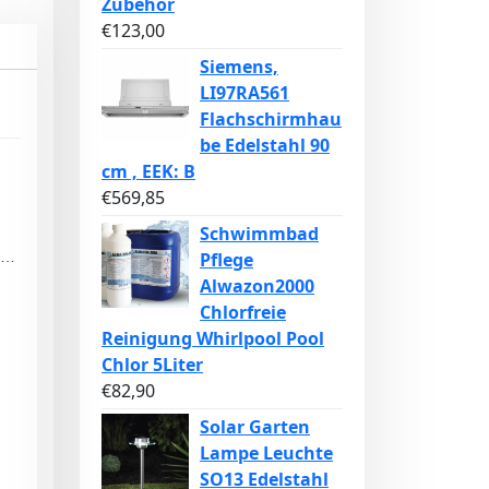
Zubehör
€
123,00
Siemens,
LI97RA561
Flachschirmhau
be Edelstahl 90
cm , EEK: B
€
569,85
Schwimmbad
Pflege
G…
Alwazon2000
Chlorfreie
Reinigung Whirlpool Pool
Chlor 5Liter
€
82,90
Solar Garten
Lampe Leuchte
SO13 Edelstahl