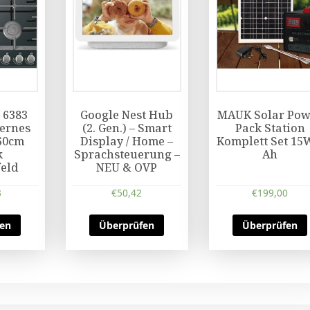
 6383
Google Nest Hub
MAUK Solar Pow
ernes
(2. Gen.) – Smart
Pack Station
60cm
Display / Home –
Komplett Set 15
k
Sprachsteuerung –
Ah
eld
NEU & OVP
3
€
50,42
€
199,00
fen
Überprüfen
Überprüfen