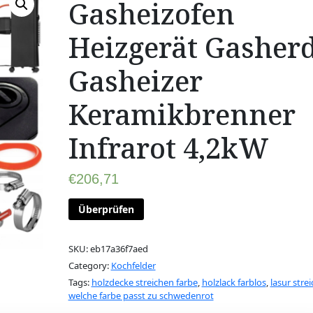
Gasheizofen
Heizgerät Gasher
Gasheizer
Keramikbrenner
Infrarot 4,2kW
€
206,71
Überprüfen
SKU:
eb17a36f7aed
Category:
Kochfelder
Tags:
holzdecke streichen farbe
,
holzlack farblos
,
lasur stre
welche farbe passt zu schwedenrot