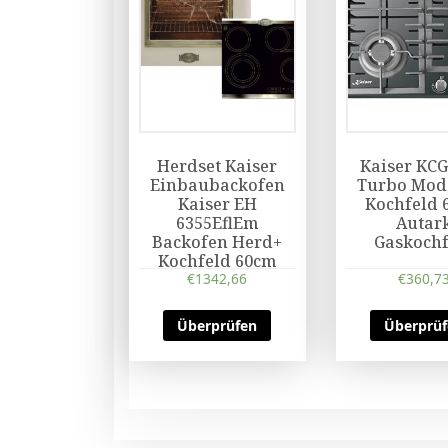
Herdset Kaiser
Kaiser KCG
Einbaubackofen
Turbo Mod
Kaiser EH
Kochfeld 
6355EflEm
Autar
Backofen Herd+
Gaskochf
Kochfeld 60cm
€
1342,66
€
360,7
Überprüfen
Überprü