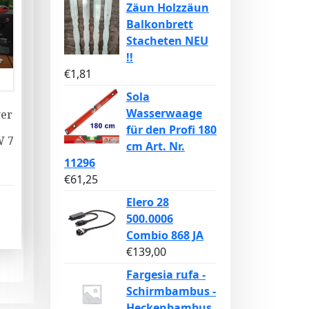
Zäun Holzzäun
Balkonbrett
Stacheten NEU
!!
€
1,81
Sola
Wasserwaage
er
für den Profi 180
W 7
cm Art. Nr.
11296
€
61,25
Elero 28
500.0006
Combio 868 JA
€
139,00
Fargesia rufa -
Schirmbambus -
Heckenbambus