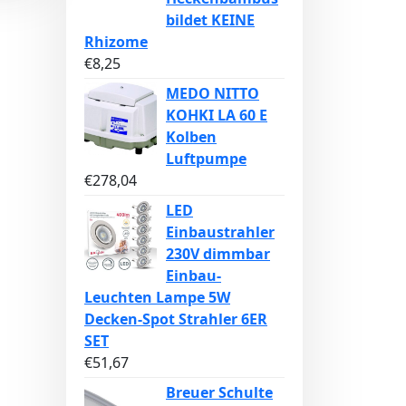
bildet KEINE
Rhizome
€
8,25
MEDO NITTO
KOHKI LA 60 E
Kolben
Luftpumpe
€
278,04
LED
Einbaustrahler
230V dimmbar
Einbau-
Leuchten Lampe 5W
Decken-Spot Strahler 6ER
SET
€
51,67
Breuer Schulte