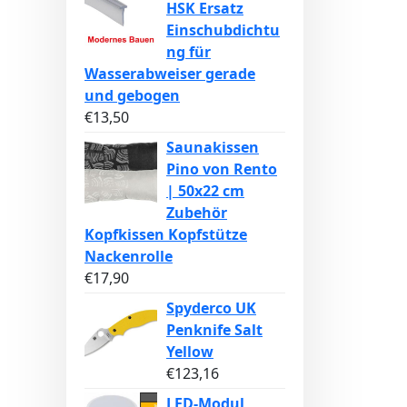
HSK Ersatz
Einschubdichtu
ng für
Wasserabweiser gerade
und gebogen
€
13,50
Saunakissen
Pino von Rento
| 50x22 cm
Zubehör
Kopfkissen Kopfstütze
Nackenrolle
€
17,90
Spyderco UK
Penknife Salt
Yellow
€
123,16
LED-Modul