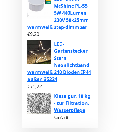
McShine PL-55
5W 440Lumen
230V 50x25mm
warmweiß step-dimmbar
€
9,20
LED-
Gartenstecker
Stern
Neonlichtband
warmweiß 240 Dioden IP44
außen 35224
€
71,22
Kieselgur, 10 kg
- zur Filtration,
Wasserpflege
€
57,78