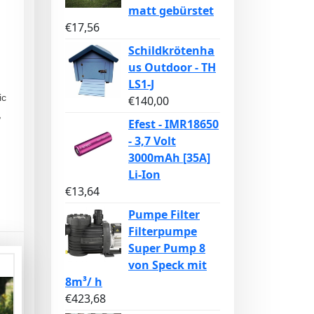
matt gebürstet
€
17,56
Schildkrötenha
us Outdoor - TH
LS1-J
ic
€
140,00
,
Efest - IMR18650
- 3,7 Volt
3000mAh [35A]
Li-Ion
€
13,64
Pumpe Filter
Filterpumpe
Super Pump 8
von Speck mit
8m³/ h
€
423,68