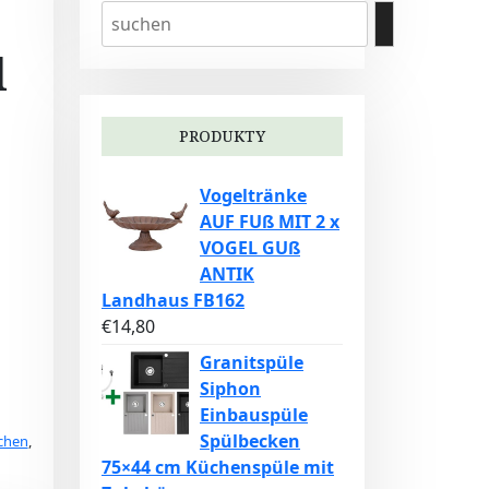
d
PRODUKTY
Vogeltränke
AUF FUß MIT 2 x
VOGEL GUß
ANTIK
Landhaus FB162
€
14,80
Granitspüle
Siphon
Einbauspüle
Spülbecken
ichen
,
75×44 cm Küchenspüle mit