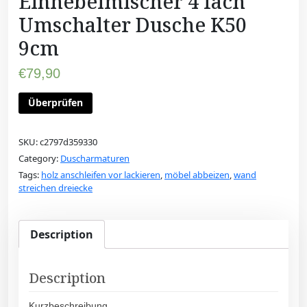
Einhebelmischer 4 fach
Umschalter Dusche K50
9cm
€
79,90
Überprüfen
SKU:
c2797d359330
Category:
Duscharmaturen
Tags:
holz anschleifen vor lackieren
,
möbel abbeizen
,
wand
streichen dreiecke
Description
Description
Kurzbeschreibung