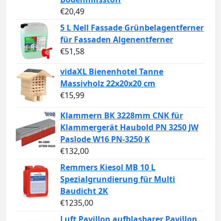
€
20,49
5 L Nell Fassade Grünbelagentferner
für Fassaden Algenentferner
€
51,58
vidaXL Bienenhotel Tanne
Massivholz 22x20x20 cm
€
15,99
Klammern BK 3228mm CNK für
Klammergerät Haubold PN 3250 JW
Paslode W16 PN-3250 K
€
132,00
Remmers Kiesol MB 10 L
Spezialgrundierung für Multi
Baudicht 2K
€
1235,00
Luft Pavillon aufblasbarer Pavillon,