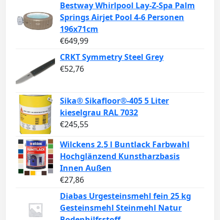
Bestway Whirlpool Lay-Z-Spa Palm
Springs Airjet Pool 4-6 Personen
196x71cm
€
649,99
CRKT Symmetry Steel Grey
€
52,76
Sika® Sikafloor®-405 5 Liter
kieselgrau RAL 7032
€
245,55
Wilckens 2,5 l Buntlack Farbwahl
Hochglänzend Kunstharzbasis
Innen Außen
€
27,86
Diabas Urgesteinsmehl fein 25 kg
Gesteinsmehl Steinmehl Natur
Bodenhilfsstoff