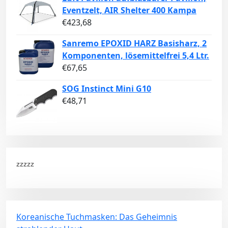
Eventzelt, AIR Shelter 400 Kampa
€
423,68
Sanremo EPOXID HARZ Basisharz, 2
Komponenten, lösemittelfrei 5,4 Ltr.
€
67,65
SOG Instinct Mini G10
€
48,71
zzzzz
Koreanische Tuchmasken: Das Geheimnis