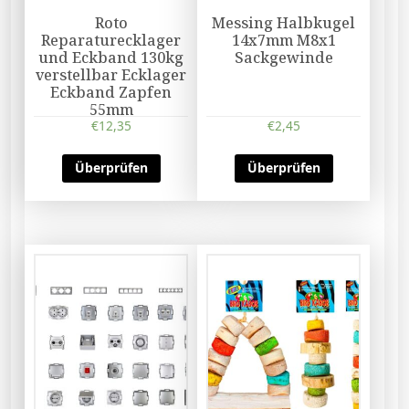
Roto
Messing Halbkugel
Reparaturecklager
14x7mm M8x1
und Eckband 130kg
Sackgewinde
verstellbar Ecklager
Eckband Zapfen
55mm
€
12,35
€
2,45
Überprüfen
Überprüfen