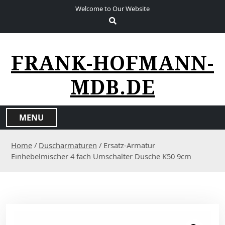
S
Welcome to Our Website
k
i
p
t
FRANK-HOFMANN-
o
c
MDB.DE
o
n
t
MENU
e
n
Home
/
Duscharmaturen
/ Ersatz-Armatur
t
Einhebelmischer 4 fach Umschalter Dusche K50 9cm