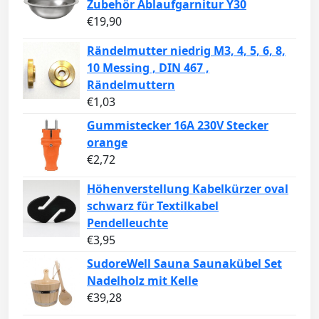
Zubehör Ablaufgarnitur Y30
€
19,90
Rändelmutter niedrig M3, 4, 5, 6, 8,
10 Messing , DIN 467 ,
Rändelmuttern
€
1,03
Gummistecker 16A 230V Stecker
orange
€
2,72
Höhenverstellung Kabelkürzer oval
schwarz für Textilkabel
Pendelleuchte
€
3,95
SudoreWell Sauna Saunakübel Set
Nadelholz mit Kelle
€
39,28