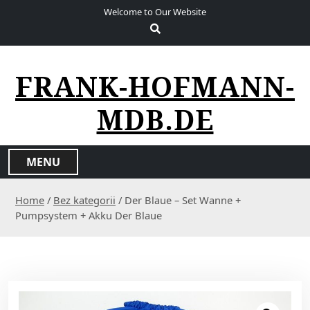
S
Welcome to Our Website
k
i
p
t
FRANK-HOFMANN-
o
c
MDB.DE
o
n
t
MENU
e
n
Home
/
Bez kategorii
/ Der Blaue – Set Wanne +
t
Pumpsystem + Akku Der Blaue