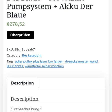
Pumpsystem + Akku Der
Blaue
€
278,52
Überprüfen
SKU:
38cff8bbeab7
Category:
Bez kategorii
Tags:
adler pullex plus lasur
,
bio farben
,
dreiecks muster wand
,
lasur fichte
,
wandfarbe selber mischen
Description
Description
Kurzbeschreibung *