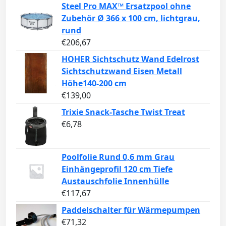
Steel Pro MAX™ Ersatzpool ohne
Zubehör Ø 366 x 100 cm, lichtgrau,
rund
€
206,67
HOHER Sichtschutz Wand Edelrost
Sichtschutzwand Eisen Metall
Höhe140-200 cm
€
139,00
Trixie Snack-Tasche Twist Treat
€
6,78
Poolfolie Rund 0,6 mm Grau
Einhängeprofil 120 cm Tiefe
Austauschfolie Innenhülle
€
117,67
Paddelschalter für Wärmepumpen
€
71,32