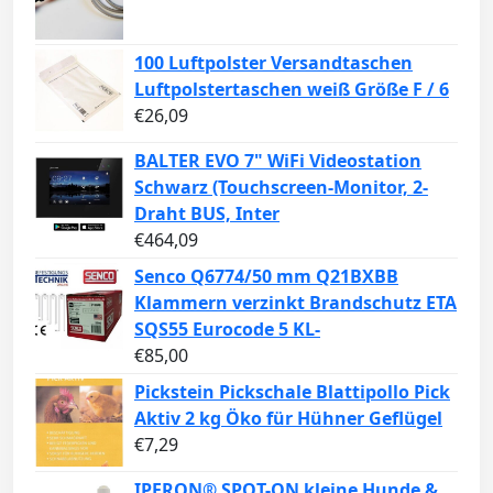
100 Luftpolster Versandtaschen
Luftpolstertaschen weiß Größe F / 6
€
26,09
BALTER EVO 7" WiFi Videostation
Schwarz (Touchscreen-Monitor, 2-
Draht BUS, Inter
€
464,09
Senco Q6774/50 mm Q21BXBB
Klammern verzinkt Brandschutz ETA
SQS55 Eurocode 5 KL-
€
85,00
Pickstein Pickschale Blattipollo Pick
Aktiv 2 kg Öko für Hühner Geflügel
€
7,29
IPERON® SPOT-ON kleine Hunde &