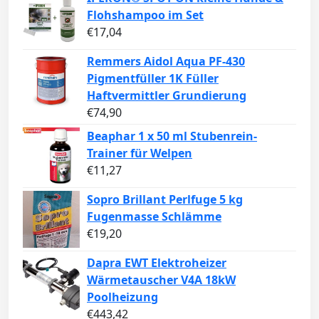
Flohshampoo im Set
€
17,04
Remmers Aidol Aqua PF-430
Pigmentfüller 1K Füller
Haftvermittler Grundierung
€
74,90
Beaphar 1 x 50 ml Stubenrein-
Trainer für Welpen
€
11,27
Sopro Brillant Perlfuge 5 kg
Fugenmasse Schlämme
€
19,20
Dapra EWT Elektroheizer
Wärmetauscher V4A 18kW
Poolheizung
€
443,42