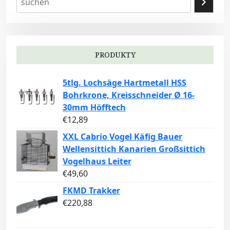
PRODUKTY
5tlg. Lochsäge Hartmetall HSS
Bohrkrone, Kreisschneider Ø 16-
30mm Höfftech
€
12,89
XXL Cabrio Vogel Käfig Bauer
Wellensittich Kanarien Großsittich
Vogelhaus Leiter
€
49,60
FKMD Trakker
€
220,88