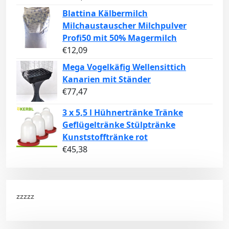
Blattina Kälbermilch
Milchaustauscher Milchpulver
Profi50 mit 50% Magermilch
€
12,09
Mega Vogelkäfig Wellensittich
Kanarien mit Ständer
€
77,47
3 x 5,5 l Hühnertränke Tränke
Geflügeltränke Stülptränke
Kunststofftränke rot
€
45,38
zzzzz