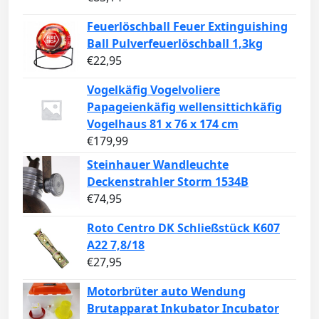
Feuerlöschball Feuer Extinguishing
Ball Pulverfeuerlöschball 1,3kg
€
22,95
Vogelkäfig Vogelvoliere
Papageienkäfig wellensittichkäfig
Vogelhaus 81 x 76 x 174 cm
€
179,99
Steinhauer Wandleuchte
Deckenstrahler Storm 1534B
€
74,95
Roto Centro DK Schließstück K607
A22 7,8/18
€
27,95
Motorbrüter auto Wendung
Brutapparat Inkubator Incubator