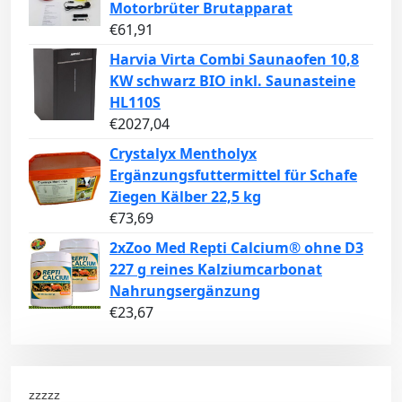
Motorbrüter Brutapparat
€
61,91
Harvia Virta Combi Saunaofen 10,8
KW schwarz BIO inkl. Saunasteine
HL110S
€
2027,04
Crystalyx Mentholyx
Ergänzungsfuttermittel für Schafe
Ziegen Kälber 22,5 kg
€
73,69
2xZoo Med Repti Calcium® ohne D3
227 g reines Kalziumcarbonat
Nahrungsergänzung
€
23,67
zzzzz