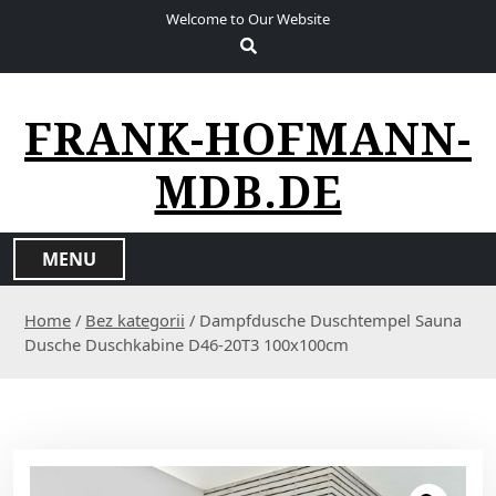
S
Welcome to Our Website
k
i
p
t
FRANK-HOFMANN-
o
c
MDB.DE
o
n
t
MENU
e
n
Home
/
Bez kategorii
/ Dampfdusche Duschtempel Sauna
t
Dusche Duschkabine D46-20T3 100x100cm