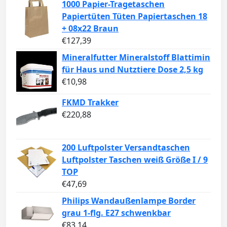
1000 Papier-Tragetaschen
Papiertüten Tüten Papiertaschen 18
+ 08x22 Braun
€
127,39
Mineralfutter Mineralstoff Blattimin
für Haus und Nutztiere Dose 2,5 kg
€
10,98
FKMD Trakker
€
220,88
200 Luftpolster Versandtaschen
Luftpolster Taschen weiß Größe I / 9
TOP
€
47,69
Philips Wandaußenlampe Border
grau 1-flg. E27 schwenkbar
€
83,14