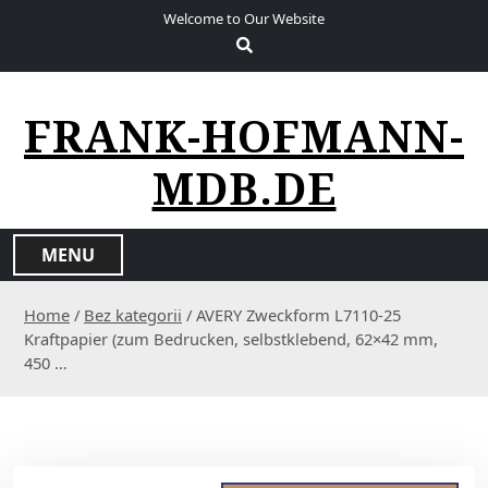
S
Welcome to Our Website
k
i
p
t
FRANK-HOFMANN-
o
c
MDB.DE
o
n
t
MENU
e
n
Home
/
Bez kategorii
/ AVERY Zweckform L7110-25
t
Kraftpapier (zum Bedrucken, selbstklebend, 62×42 mm,
450 …