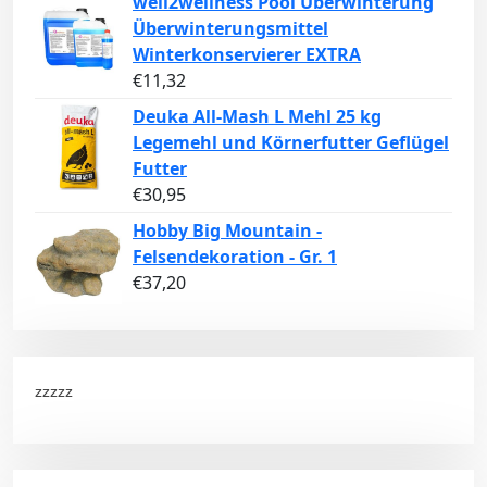
well2wellness Pool Überwinterung
Überwinterungsmittel
Winterkonservierer EXTRA
€
11,32
Deuka All-Mash L Mehl 25 kg
Legemehl und Körnerfutter Geflügel
Futter
€
30,95
Hobby Big Mountain -
Felsendekoration - Gr. 1
€
37,20
zzzzz