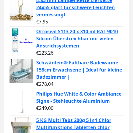
4,85 mm Lampenkette Zierkette
24x55 glatt für schwere Leuchten
vermessingt
€
7,95
Ottoseal S113 20 x 310 ml RAL 9010
Silicon Überstreichbar mit vielen
Anstrichsystemen
€
223,26
Schwänlein® Faltbare Badewanne
158cm Erwachsene | Ideal für kleine
Badezimmer |
€
278,04
Philips Hue White & Color Ambiance
Signe - Stehleuchte Aluminium
€
249,00
5 KG Multi Tabs 200g 5 in1 Chlor
Multifunktions Tabletten chlor