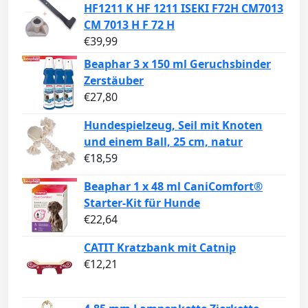
HF1211 K HF 1211 ISEKI F72H CM7013
CM 7013 H F 72 H
€
39,99
Beaphar 3 x 150 ml Geruchsbinder
Zerstäuber
€
27,80
Hundespielzeug, Seil mit Knoten
und einem Ball, 25 cm, natur
€
18,59
Beaphar 1 x 48 ml CaniComfort®
Starter-Kit für Hunde
€
22,64
CATIT Kratzbank mit Catnip
€
12,21