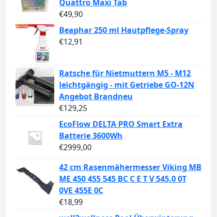
Quattro Maxi Tab
€
49,90
Beaphar 250 ml Hautpflege-Spray
€
12,91
Ratsche für Nietmuttern M5 - M12
leichtgängig - mit Getriebe GO-12N
Angebot Brandneu
€
129,25
EcoFlow DELTA PRO Smart Extra
Batterie 3600Wh
€
2999,00
42 cm Rasenmähermesser Viking MB
ME 450 455 545 BC C E T V 545.0 0T
0VE 455E 0C
€
18,99