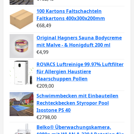
100 Kartons Faltschachteln
Faltkartons 400x300x200mm
€
68,49
Original Hagners Sauna Bodycreme
mit Malve - & Honigduft 200 ml
€
4,99
ROVACS Luftreinige 99,97% Luftfilter
für Allergien Haustiere
Haarschuppen Pollen
€
209,00
Schwimmbecken mit Einbauteilen
Rechteckbecken Styropor Pool
Isostone PS 40
€
2798,00
Belko® Überwachungskamera,