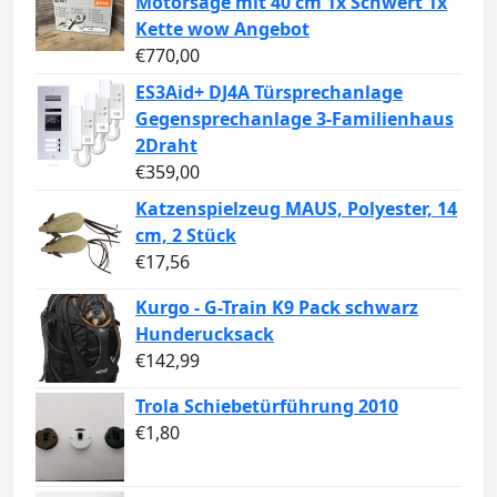
Motorsäge mit 40 cm 1x Schwert 1x
Kette wow Angebot
€
770,00
ES3Aid+ DJ4A Türsprechanlage
Gegensprechanlage 3-Familienhaus
2Draht
€
359,00
Katzenspielzeug MAUS, Polyester, 14
cm, 2 Stück
€
17,56
Kurgo - G-Train K9 Pack schwarz
Hunderucksack
€
142,99
Trola Schiebetürführung 2010
€
1,80