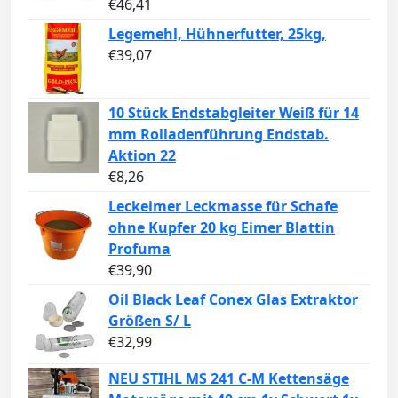
€
46,41
Legemehl, Hühnerfutter, 25kg,
€
39,07
10 Stück Endstabgleiter Weiß für 14
mm Rolladenführung Endstab.
Aktion 22
€
8,26
Leckeimer Leckmasse für Schafe
ohne Kupfer 20 kg Eimer Blattin
Profuma
€
39,90
Oil Black Leaf Conex Glas Extraktor
Größen S/ L
€
32,99
NEU STIHL MS 241 C-M Kettensäge