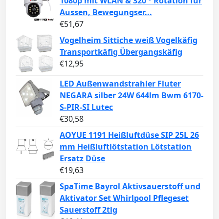
1080p mit WLAN & 320 ° Rotation für
Aussen, Bewegungser...
€
51,67
Vogelheim Sittiche weiß Vogelkäfig
Transportkäfig Übergangskäfig
€
12,95
LED Außenwandstrahler Fluter
NEGARA silber 24W 644lm Bwm 6170-
S-PIR-SI Lutec
€
30,58
AOYUE 1191 Heißluftdüse SIP 25L 26
mm Heißluftlötstation Lötstation
Ersatz Düse
€
19,63
SpaTime Bayrol Aktivsauerstoff und
Aktivator Set Whirlpool Pflegeset
Sauerstoff 2tlg