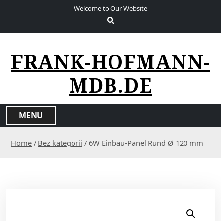
S
Welcome to Our Website
k
i
p
t
FRANK-HOFMANN-
o
c
MDB.DE
o
n
t
MENU
e
n
Home
/
Bez kategorii
/ 6W Einbau-Panel Rund Ø 120 mm
t