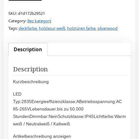
SKU:
d1d172b29521
Category:
Bez kategorii
Tags:
deckfarbe
,
holzlasur weiß
,
holztüren farbe
,
silverwood
Description
Description
Kurzbeschreibung
LED
Typ:2835Energieeffizienzklasse:ABetriebsspannung:AC
85-265VLebensdauer:bis zu 50.000
StundenDimmbar:NeinSchutzklasse:IP45Lichtfarbe:Warm
weiß / Neutralweiß / Kaltweiß
Artikelbeschreibung anzeigen