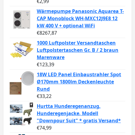
€
2,99
Wärmepumpe Panasonic Aquarea T-
CAP Monoblock WH-MXC12J9E8 12
kW 400 V + optional WiFi
€
8267,87
1000 Luftpolster Versandtaschen
Luftpolstertaschen Gr. B / 2 braun
Marenware
€
123,39
18W LED Panel Einbaustrahler Spot
Ø170mm 1800lm Deckenleuchte
Rund
€
33,22
Hurtta Hunderegenanzug,
Hunderegenjacke, Modell
"Downpour Suit" * gratis Versand*
€
74,99