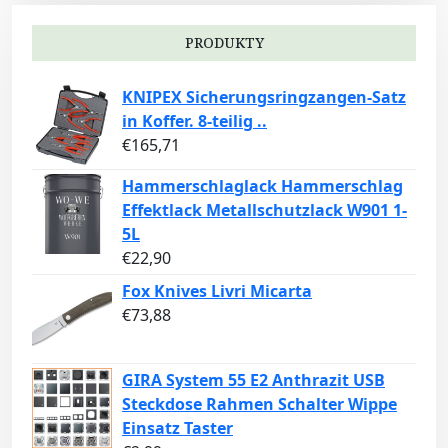
PRODUKTY
KNIPEX Sicherungsringzangen-Satz
in Koffer. 8-teilig ..
€
165,71
Hammerschlaglack Hammerschlag
Effektlack Metallschutzlack W901 1-
5L
€
22,90
Fox Knives Livri Micarta
€
73,88
GIRA System 55 E2 Anthrazit USB
Steckdose Rahmen Schalter Wippe
Einsatz Taster