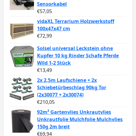
Sensorkabel
€
57,05
vidaXL Terrarium Holzwerkstoff
100x47x47 cm
€
72,99
Solsel universal Leckstein ohne
Kupfer 10 kg Rinder Schafe Pferde
Wild 1-2 Stück
€
13,49
2x 2,5m Laufschiene + 2x
Schiebetürbeschlag 90kg Tor
(2x30077 + 2x30074)
€
210,05
92m² Gartenvlies Unkrautvlies
Unkrautfolie Mulchfolie Mulchvlies
150g 2m breit
€
69,94