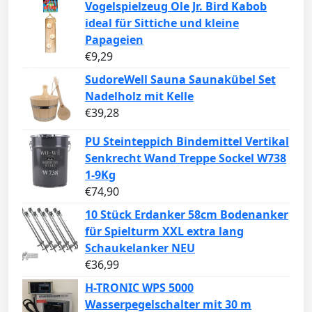
Vogelspielzeug Ole Jr. Bird Kabob
ideal für Sittiche und kleine
Papageien
€
9,29
SudoreWell Sauna Saunakübel Set
Nadelholz mit Kelle
€
39,28
PU Steinteppich Bindemittel Vertikal
Senkrecht Wand Treppe Sockel W738
1-9Kg
€
74,90
10 Stück Erdanker 58cm Bodenanker
für Spielturm XXL extra lang
Schaukelanker NEU
€
36,99
H-TRONIC WPS 5000
Wasserpegelschalter mit 30 m