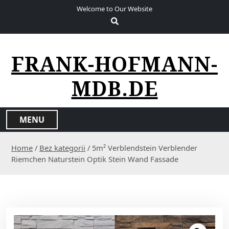
S
Welcome to Our Website
k
i
p
t
FRANK-HOFMANN-
o
c
MDB.DE
o
n
t
MENU
e
n
Home
/
Bez kategorii
/ 5m² Verblendstein Verblender
t
Riemchen Naturstein Optik Stein Wand Fassade