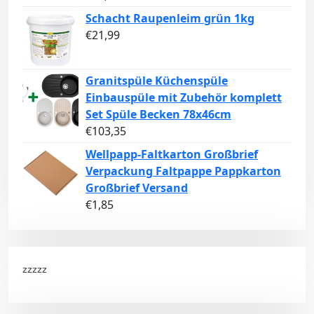
Schacht Raupenleim grün 1kg
€
21,99
Granitspüle Küchenspüle
Einbauspüle mit Zubehör komplett
Set Spüle Becken 78x46cm
€
103,35
Wellpapp-Faltkarton Großbrief
Verpackung Faltpappe Pappkarton
Großbrief Versand
€
1,85
zzzzz