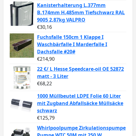
Kanisterhalterung L.377mm
B.174mm H.485mm Tiefschwarz RAL
9005 2,87kg VALPRO
€
30,16
Fuchsfalle 150cm 1 Klappe I
Waschbärfalle I Marderfalle I
Dachsfalle #20#
€
214,90
22 €/ L Hesse Speedcare-oil OE 52872
matt - 3 Liter
€
68,22
1000 Müllbeutel LDPE Folie 60 Liter
mit Zugband Abfallsäcke Müllsäcke
schwarz
€
125,79
Whirlpoolpumpe Zirkulationspumpe
Pumpe WTC 50M mit 250 W