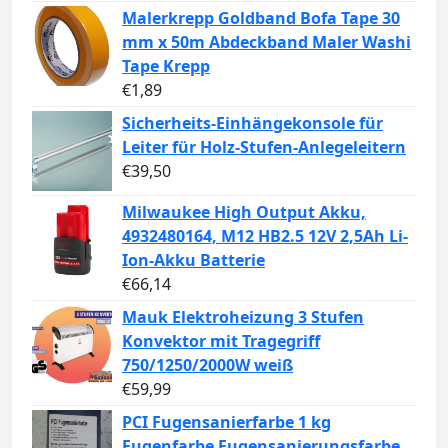
Malerkrepp Goldband Bofa Tape 30
mm x 50m Abdeckband Maler Washi
Tape Krepp
€
1,89
Sicherheits-Einhängekonsole für
Leiter für Holz-Stufen-Anlegeleitern
€
39,50
Milwaukee High Output Akku,
4932480164, M12 HB2.5 12V 2,5Ah Li-
Ion-Akku Batterie
€
66,14
Mauk Elektroheizung 3 Stufen
Konvektor mit Tragegriff
750/1250/2000W weiß
€
59,99
PCI Fugensanierfarbe 1 kg
Fugenfarbe Fugensanierungsfarbe