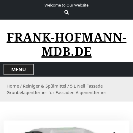
S
Welcome to Our Website
k
i
p
t
FRANK-HOFMANN-
o
c
MDB.DE
o
n
t
MENU
e
n
Home
/
Reiniger & Spülmittel
/ 5 L Nell Fassade
t
Grünbelagentferner für Fassaden Algenentferner