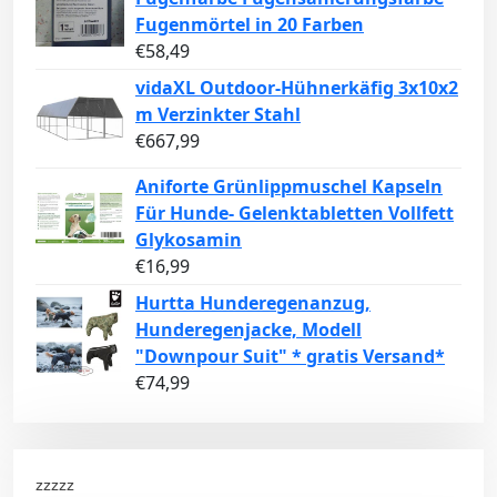
Fugenmörtel in 20 Farben
€
58,49
vidaXL Outdoor-Hühnerkäfig 3x10x2
m Verzinkter Stahl
€
667,99
Aniforte Grünlippmuschel Kapseln
Für Hunde- Gelenktabletten Vollfett
Glykosamin
€
16,99
Hurtta Hunderegenanzug,
Hunderegenjacke, Modell
"Downpour Suit" * gratis Versand*
€
74,99
zzzzz