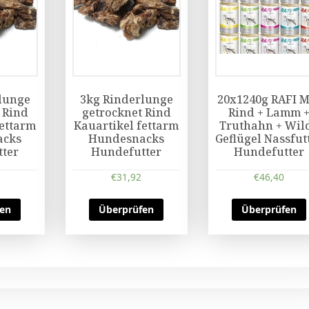
lunge
3kg Rinderlunge
20x1240g RAFI 
 Rind
getrocknet Rind
Rind + Lamm 
fettarm
Kauartikel fettarm
Truthahn + Wil
acks
Hundesnacks
Geflügel Nassfut
ter
Hundefutter
Hundefutter
€
31,92
€
46,40
fen
Überprüfen
Überprüfen