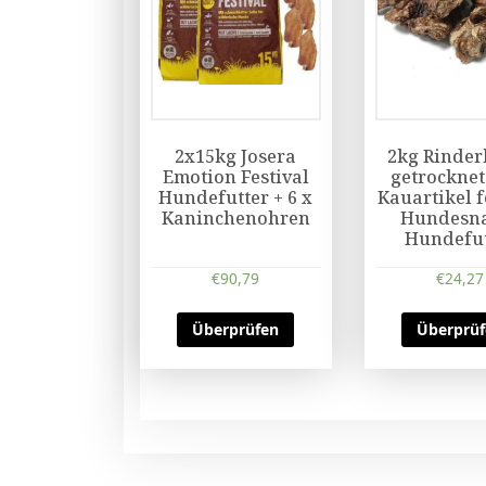
2x15kg Josera
2kg Rinder
Emotion Festival
getrocknet
Hundefutter + 6 x
Kauartikel 
Kaninchenohren
Hundesn
Hundefut
€
90,79
€
24,27
Überprüfen
Überprü