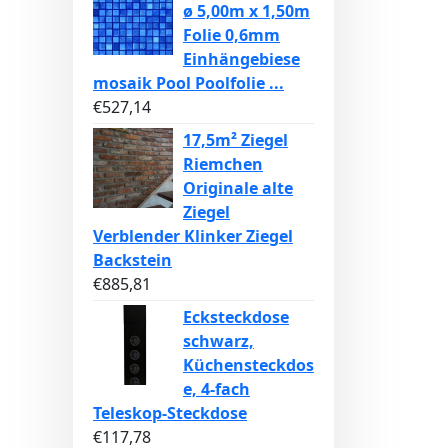
ø 5,00m x 1,50m
Folie 0,6mm
Einhängebiese
mosaik Pool Poolfolie ...
€
527,14
17,5m² Ziegel
Riemchen
Originale alte
Ziegel
Verblender Klinker Ziegel
Backstein
€
885,81
Ecksteckdose
schwarz,
Küchensteckdos
e, 4-fach
Teleskop-Steckdose
€
117,78