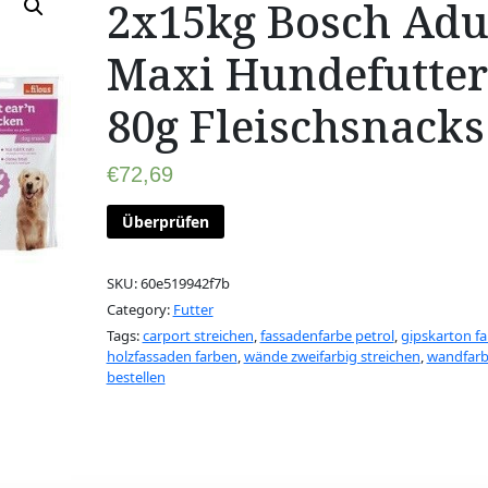
2x15kg Bosch Adu
Maxi Hundefutter
80g Fleischsnacks
€
72,69
Überprüfen
SKU:
60e519942f7b
Category:
Futter
Tags:
carport streichen
,
fassadenfarbe petrol
,
gipskarton fa
holzfassaden farben
,
wände zweifarbig streichen
,
wandfar
bestellen