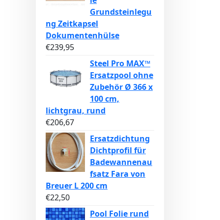
le
Grundsteinlegu
ng Zeitkapsel
Dokumentenhülse
€
239,95
Steel Pro MAX™
Ersatzpool ohne
Zubehör Ø 366 x
100 cm,
lichtgrau, rund
€
206,67
Ersatzdichtung
Dichtprofil für
Badewannenau
fsatz Fara von
Breuer L 200 cm
€
22,50
Pool Folie rund