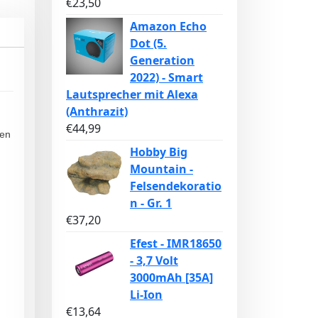
€
23,50
Amazon Echo
Dot (5.
Generation
2022) - Smart
Lautsprecher mit Alexa
(Anthrazit)
€
44,99
jen
Hobby Big
Mountain -
Felsendekoratio
n - Gr. 1
€
37,20
Efest - IMR18650
- 3,7 Volt
3000mAh [35A]
Li-Ion
€
13,64