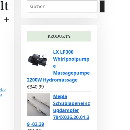
lt
 +
PRODUKTY
LX LP300
Whirlpoolpump
e
Massagepumpe
2200W Hydromassage
€
340,99
rbe
,
be
Mepla
Schubladeneinz
ugdämpfer
794X026.20.01.3
9 -02.39