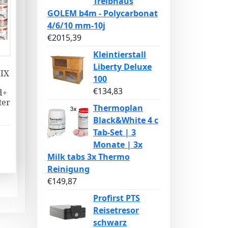
Treibhaus
GOLEM b4m - Polycarbonat
4/6/10 mm-10j
€
2015,39
Kleintierstall
Liberty Deluxe
MIX
100
+
€
134,83
d+
ter
Thermoplan
Black&White 4 c
Tab-Set | 3
Monate | 3x
Milk tabs 3x Thermo
Reinigung
€
149,87
Profirst PTS
Reisetresor
schwarz