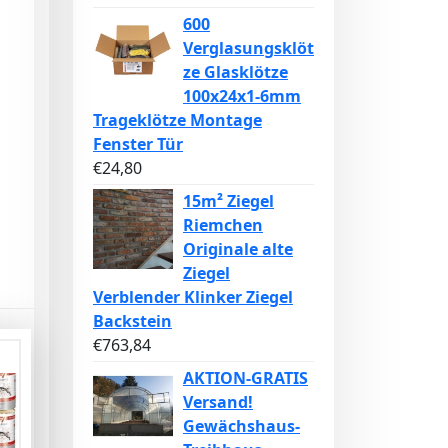
600
Verglasungsklöt
ze Glasklötze
100x24x1-6mm
Trageklötze Montage
Fenster Tür
€
24,80
15m² Ziegel
Riemchen
Originale alte
Ziegel
Verblender Klinker Ziegel
Backstein
€
763,84
AKTION-GRATIS
Versand!
Gewächshaus-