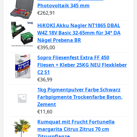
Photovoltaik 345 mm
€
262,91
HiKOKI Akku Nagler NT1865 DBAL
W4Z 18V Basic 32-65mm für 34° DA
Nägel Prebena BR
€
395,00
Sopro Fliesenfest Extra FF 450
Fliesen + Kleber 25KG NEU Flexkleber
C2 S1
€
36,99
1kg Pigmentpulver Farbe Schwarz
Farbpigmente Trockenfarbe Beton,
Zement
€
11,60
Kumquat mit Frucht Fortunella
margarita Citrus Zitrus 70 cm
Zitruspflanze