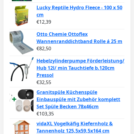
Lucky Reptile Hydro Fleece - 100 x 50
cm
€
12,39
Otto Chemie Ottoflex
Wannenranddichtband Rolle á 25 m
€
82,50
Hebelzylinderpumpe Förderleistung/
Hub 12l/ min Tauchtiefe b.120cm
Pressol
€
32,55
Granitspüle Küchenspüle
Einbauspüle mit Zubehör komplett
Set Spüle Becken 78x46cm
€
103,35
vidaXL Vogelkäfig Kiefernholz &
Tannenholz 125,5x59,5x164 cm