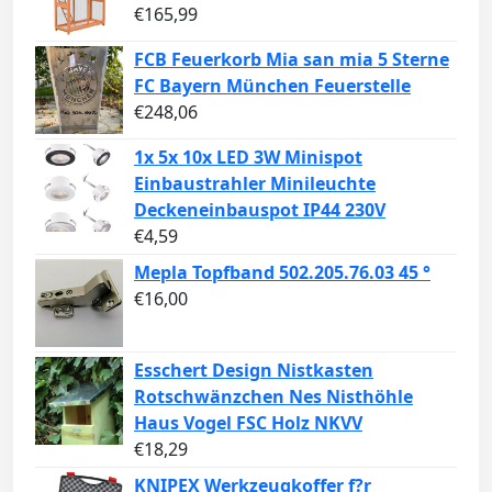
€
165,99
FCB Feuerkorb Mia san mia 5 Sterne
FC Bayern München Feuerstelle
€
248,06
1x 5x 10x LED 3W Minispot
Einbaustrahler Minileuchte
Deckeneinbauspot IP44 230V
€
4,59
Mepla Topfband 502.205.76.03 45 °
€
16,00
Esschert Design Nistkasten
Rotschwänzchen Nes Nisthöhle
Haus Vogel FSC Holz NKVV
€
18,29
KNIPEX Werkzeugkoffer f?r