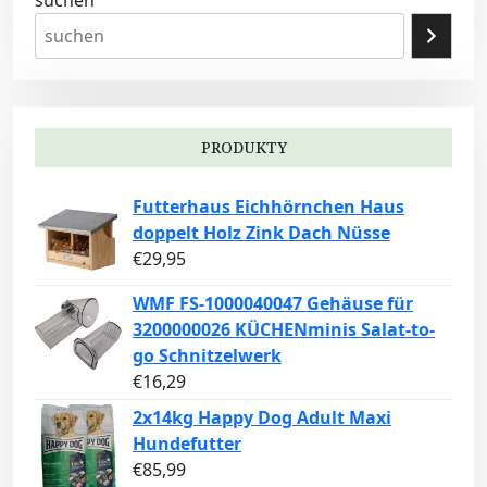
PRODUKTY
Futterhaus Eichhörnchen Haus
doppelt Holz Zink Dach Nüsse
€
29,95
WMF FS-1000040047 Gehäuse für
3200000026 KÜCHENminis Salat-to-
go Schnitzelwerk
€
16,29
2x14kg Happy Dog Adult Maxi
Hundefutter
€
85,99