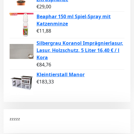
€
29,00
Beaphar 150 ml Spiel-Spray mit
Katzenminze
€
11,88
Silbergrau Koranol Imprägnierlasur,
Lasur, Holzschutz, 5 Liter 16,40 € / l
Kora
€
84,76
Kleintierstall Manor
€
183,33
zzzzz