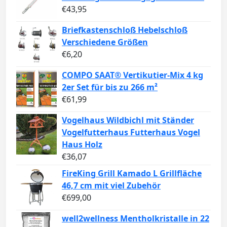
€
43,95
Briefkastenschloß Hebelschloß
Verschiedene Größen
€
6,20
COMPO SAAT® Vertikutier-Mix 4 kg
2er Set für bis zu 266 m²
€
61,99
Vogelhaus Wildbichl mit Ständer
Vogelfutterhaus Futterhaus Vogel
Haus Holz
€
36,07
FireKing Grill Kamado L Grillfläche
46,7 cm mit viel Zubehör
€
699,00
well2wellness Mentholkristalle in 22