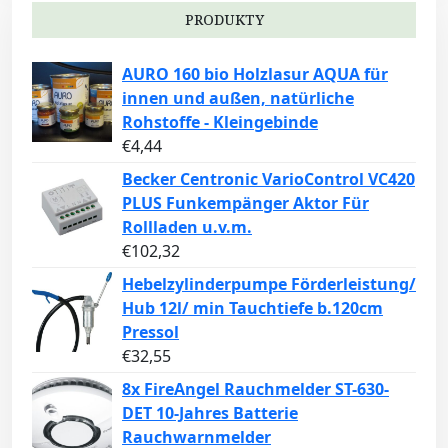
PRODUKTY
AURO 160 bio Holzlasur AQUA für
innen und außen, natürliche
Rohstoffe - Kleingebinde
€
4,44
Becker Centronic VarioControl VC420
PLUS Funkempänger Aktor Für
Rollladen u.v.m.
€
102,32
Hebelzylinderpumpe Förderleistung/
Hub 12l/ min Tauchtiefe b.120cm
Pressol
€
32,55
8x FireAngel Rauchmelder ST-630-
DET 10-Jahres Batterie
Rauchwarnmelder