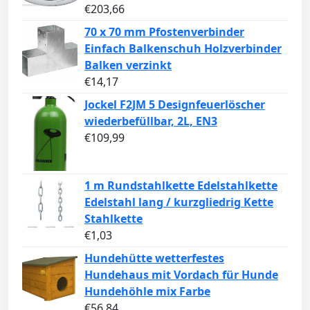
€
203,66
70 x 70 mm Pfostenverbinder
Einfach Balkenschuh Holzverbinder
Balken verzinkt
€
14,17
Jockel F2JM 5 Designfeuerlöscher
wiederbefüllbar, 2L, EN3
€
109,99
1 m Rundstahlkette Edelstahlkette
Edelstahl lang / kurzgliedrig Kette
Stahlkette
€
1,03
Hundehütte wetterfestes
Hundehaus mit Vordach für Hunde
Hundehöhle mix Farbe
€
56,84