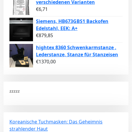
verschiedenen Varianten
€
6,71
Siemens, HB673GBS1 Backofen
Edelstahl, EEK: A+
€
879,85
hightex 8360 Schwenkarmstanze ,
Lederstanze, Stanze für Stanzeisen
€
1370,00
zzzzz
Koreanische Tuchmasken: Das Geheimnis
strahlender Haut