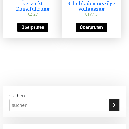
verzinkt
Schubladenauszüge
Kugelführung
Vollauszug
Kugelauszug
€
2,27
€
17,15
Überprüfen
Überprüfen
suchen