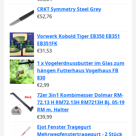
CRKT Symmetry Steel Grey
€
52,76
Vorwerk Kobold Tiger EB350 EB351
EB351FK
€
31,53
1 x Vogelerdnussbutter im Glas zum
hängen Futterhaus Vogelhaus FB
830
€
2,99
72er 3in1 Kombimesser Dolmar RM-
72.13 H RM72.13H RM7213H Bj. 05-19
RM m. Halter
€
39,99
Ejot Fenster Tragegurt
Mehrwegfenstertragegurt - 2 Stück