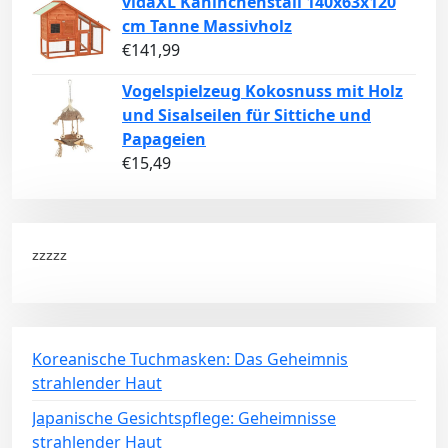
vidaXL Kaninchenstall 140x63x120
cm Tanne Massivholz
€
141,99
Vogelspielzeug Kokosnuss mit Holz
und Sisalseilen für Sittiche und
Papageien
€
15,49
zzzzz
Koreanische Tuchmasken: Das Geheimnis
strahlender Haut
Japanische Gesichtspflege: Geheimnisse
strahlender Haut