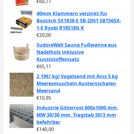
€
60,77
40mm Klammern verzinkt für
Bostitch SX1838-E SB-2IN1 SB156SX-
1-E Ryobi R18S18G K
€
20,00
SudoreWell Sauna Fußwanne aus
Nadelholz inklusive
Kunststoffeinsatz
€
65,11
2,19€/ kg) Vogelsand mit Anis 5 kg
Meeresmuscheln Austernschalen
Meersand
€
10,95
Industrie Gitterrost 600x1000 mm,
MW 30/30 mm, Tragstab 50/3 mm
befahrbar
€
140,00