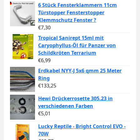
6 Stück Fensterklammern 11cm
Türstopper Fensterstopper
Klemmschutz Fenster ?
€
7,30
Tropical Sanirept 15ml mit
Caryophyllus-Öl für Panzer von
Schildkröten Terrarium
€
6,99
Erdkabel NYY-J 5x6 qmm 25 Meter
Ring
€
133,25
Hewi Drückerrosette 305.23 in
verschiedenen Farben
€
5,01
Lucky Reptile - Bright Control EVO -
70W