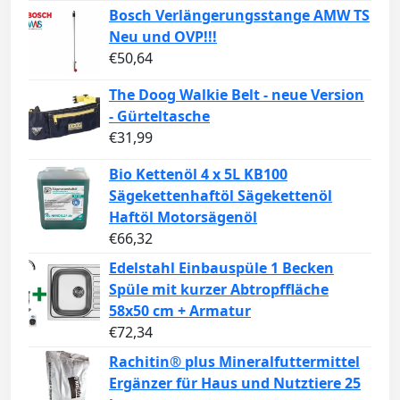
Bosch Verlängerungsstange AMW TS
Neu und OVP!!!
€
50,64
The Doog Walkie Belt - neue Version
- Gürteltasche
€
31,99
Bio Kettenöl 4 x 5L KB100
Sägekettenhaftöl Sägekettenöl
Haftöl Motorsägenöl
€
66,32
Edelstahl Einbauspüle 1 Becken
Spüle mit kurzer Abtropffläche
58x50 cm + Armatur
€
72,34
Rachitin® plus Mineralfuttermittel
Ergänzer für Haus und Nutztiere 25