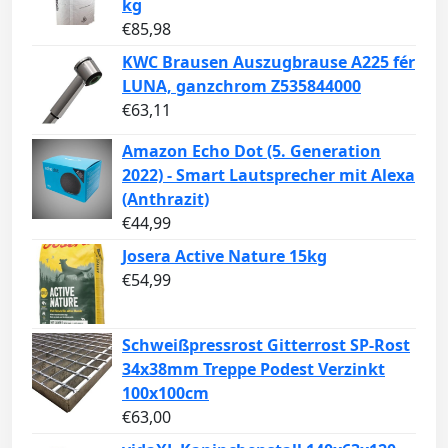
kg
€
85,98
KWC Brausen Auszugbrause A225 fér
LUNA, ganzchrom Z535844000
€
63,11
Amazon Echo Dot (5. Generation
2022) - Smart Lautsprecher mit Alexa
(Anthrazit)
€
44,99
Josera Active Nature 15kg
€
54,99
Schweißpressrost Gitterrost SP-Rost
34x38mm Treppe Podest Verzinkt
100x100cm
€
63,00