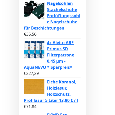
Nagelsohlen
Stachelschuhe
Entlüftungssohl
e Nagelschuhe
für Beschichtungen
€
35,56
4x Alvito ABF
Primus SD
Filterpatrone
0,45 µm -
AquaNEVO * Sparpreis*
€
227,29
Eiche Koranol,
Holzlasur,
Holzschutz,
Profilasur 5 Liter 13,90 € / l
€
71,84