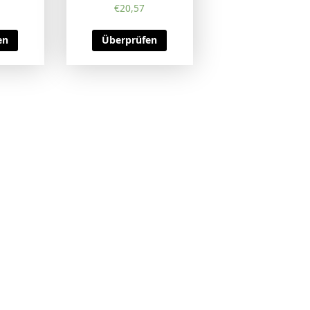
€
20,57
en
Überprüfen