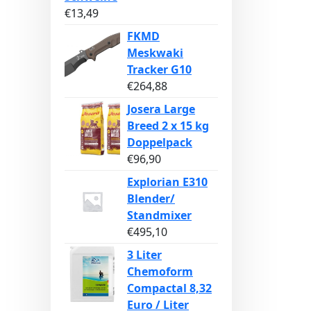
€
13,49
FKMD
Meskwaki
Tracker G10
€
264,88
Josera Large
Breed 2 x 15 kg
Doppelpack
€
96,90
Explorian E310
Blender/
Standmixer
€
495,10
3 Liter
Chemoform
Compactal 8,32
Euro / Liter