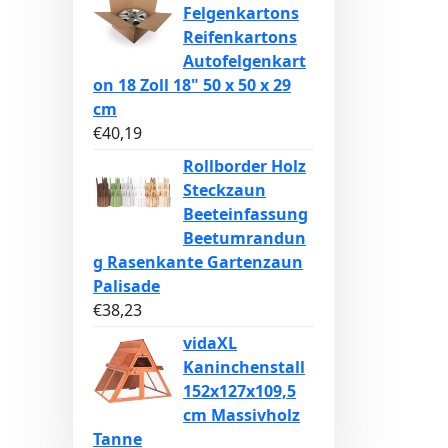
Felgenkartons
Reifenkartons
Autofelgenkart
on 18 Zoll 18" 50 x 50 x 29
cm
€
40,19
Rollborder Holz
Steckzaun
Beeteinfassung
Beetumrandun
g Rasenkante Gartenzaun
Palisade
€
38,23
vidaXL
Kaninchenstall
152x127x109,5
cm Massivholz
Tanne