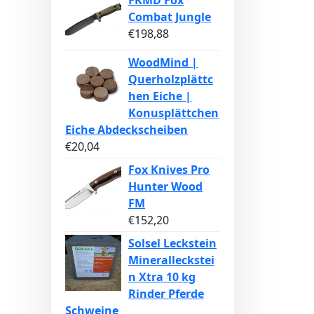
FKMD Fox
Combat Jungle
€
198,88
WoodMind |
Querholzplättc
hen Eiche |
Konusplättchen
Eiche Abdeckscheiben
€
20,04
Fox Knives Pro
Hunter Wood
FM
€
152,20
Solsel Leckstein
Mineralleckstei
n Xtra 10 kg
Rinder Pferde
Schweine