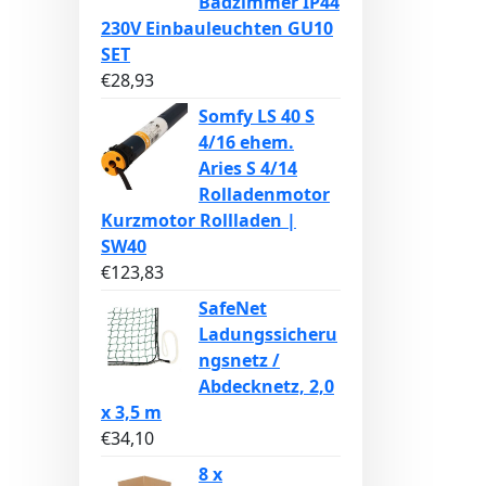
Badzimmer IP44
230V Einbauleuchten GU10
SET
€
28,93
Somfy LS 40 S
4/16 ehem.
Aries S 4/14
Rolladenmotor
Kurzmotor Rollladen |
SW40
€
123,83
SafeNet
Ladungssicheru
ngsnetz /
Abdecknetz, 2,0
x 3,5 m
€
34,10
8 x