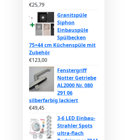
€
25,79
Granitspüle
Siphon
Einbauspüle
Spülbecken
75×44 cm Küchenspüle mit
Zubehör
€
123,00
Fenstergriff
Notter Getriebe
AL2000 Nr. 080
291 06
silberfarbig lackiert
€
49,45
3-6 LED Einbau-
Strahler Spots
ultra-flach